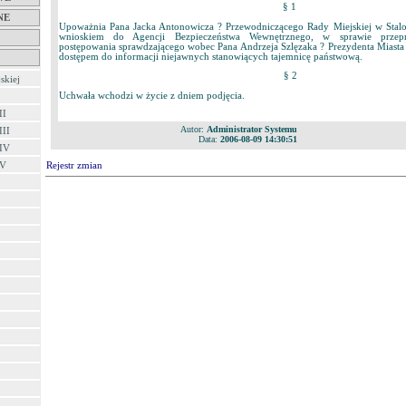
§ 1
NE
Upoważnia Pana Jacka Antonowicza ? Przewodniczącego Rady Miejskiej w Stalo
wnioskiem do Agencji Bezpieczeństwa Wewnętrznego, w sprawie przepr
postępowania sprawdzającego wobec Pana Andrzeja Szlęzaka ? Prezydenta Miasta
dostępem do informacji niejawnych stanowiących tajemnicę państwową.
§ 2
skiej
Uchwała wchodzi w życie z dniem podjęcia.
II
Autor:
Administrator Systemu
III
Data:
2006-08-09 14:30:51
 IV
 V
Rejestr zmian