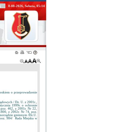
8-08-2026, Sobota, 05:14
ioskiem o przeprowadzenie
ądowych / Dz. U. z 2001r.,
tycznia 1999r. o ochronie
 poz. 462, z 2001r. Nr 22,
1800, z 2002r. Nr 74, poz.
samorządzie gminnym /Dz.U.
 poz. 984/ Rada Miejska w