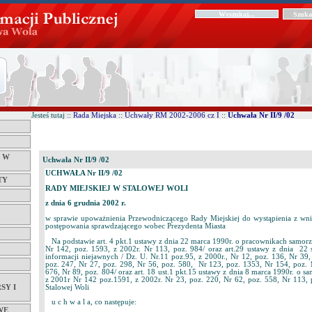
Jesteś tutaj ::
Rada Miejska
::
Uchwały RM 2002-2006 cz I
::
Uchwała Nr II/9 /02
Ć W
Uchwała Nr II/9 /02
UCHWAŁA Nr II/9 /02
TY
RADY MIEJSKIEJ W STALOWEJ WOLI
z dnia 6 grudnia 2002 r.
w sprawie upoważnienia Przewodniczącego Rady Miejskiej do wystąpienia z wn
postępowania sprawdzającego wobec Prezydenta Miasta
Na podstawie art. 4 pkt.1 ustawy z dnia 22 marca 1990r. o pracownikach samorz
Nr 142, poz. 1593, z 2002r. Nr 113, poz. 984/ oraz art.29 ustawy z dnia 22 s
informacji niejawnych / Dz. U. Nr.11 poz.95, z 2000r., Nr 12, poz. 136, Nr 39,
poz. 247, Nr 27, poz. 298, Nr 56, poz. 580, Nr 123, poz. 1353, Nr 154, poz. 
676, Nr 89, poz. 804/ oraz art. 18 ust.1 pkt.15 ustawy z dnia 8 marca 1990r. o 
z 2001r Nr 142 poz.1591, z 2002r. Nr 23, poz. 220, Nr 62, poz. 558, Nr 113,
Stalowej Woli
SY I
u c h w a l a, co następuje:
WE