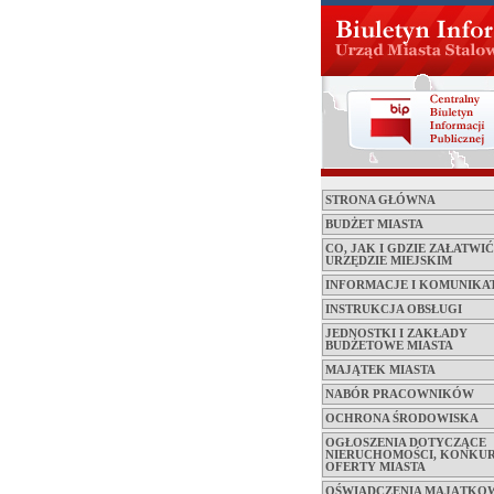
STRONA GŁÓWNA
BUDŻET MIASTA
CO, JAK I GDZIE ZAŁATWI
URZĘDZIE MIEJSKIM
INFORMACJE I KOMUNIKA
INSTRUKCJA OBSŁUGI
JEDNOSTKI I ZAKŁADY
BUDŻETOWE MIASTA
MAJĄTEK MIASTA
NABÓR PRACOWNIKÓW
OCHRONA ŚRODOWISKA
OGŁOSZENIA DOTYCZĄCE
NIERUCHOMOŚCI, KONKUR
OFERTY MIASTA
OŚWIADCZENIA MAJĄTKO