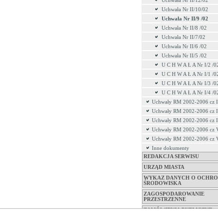
Uchwała Nr II/12/02
Uchwała Nr II/10/02
Uchwała Nr II/9 /02
Uchwała Nr II/8 /02
Uchwała Nr II/7/02
Uchwała Nr II/6 /02
Uchwała Nr II/5 /02
U C H W A Ł A Nr I/2 /0
U C H W A Ł A Nr I/1 /0
U C H W A Ł A Nr I/3 /0
U C H W A Ł A Nr I/4 /0
Uchwały RM 2002-2006 cz I
Uchwały RM 2002-2006 cz I
Uchwały RM 2002-2006 cz 
Uchwały RM 2002-2006 cz 
Uchwały RM 2002-2006 cz 
Inne dokumenty
REDAKCJA SERWISU
URZĄD MIASTA
WYKAZ DANYCH O OCHRO
ŚRODOWISKA
ZAGOSPODAROWANIE
PRZESTRZENNE
ZAMÓWIENIA PUBLICZNE