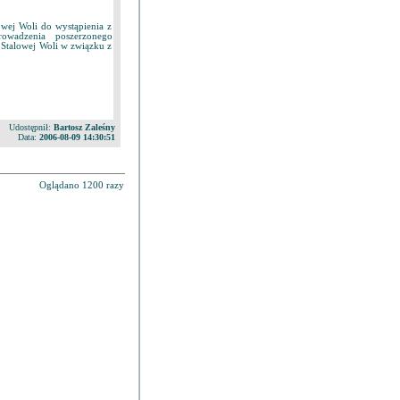
wej Woli do wystąpienia z
owadzenia poszerzonego
 Stalowej Woli w związku z
Udostępnił:
Bartosz Zaleśny
Data:
2006-08-09 14:30:51
Oglądano 1200 razy