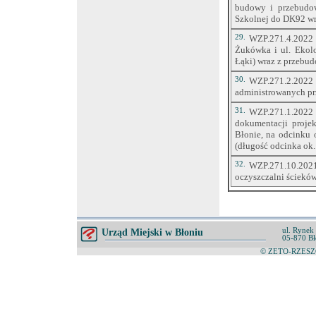
budowy i przebudow
Szkolnej do DK92 wr
29.
WZP.271.4.2022
Żukówka i ul. Ekol
Łąki) wraz z przebud
30.
WZP.271.2.2022 -
administrowanych pr
31.
WZP.271.1.2022
dokumentacji proje
Błonie, na odcinku
(długość odcinka ok
32.
WZP.271.10.20
oczyszczalni ścieków
ul. Rynek
Urząd Miejski w Błoniu
05-870 Bł
© ZETO-RZESZÓ