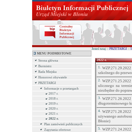
Jesteś tutaj ::
PRZETARGI
::
I
MENU PODMIOTOWE
2022 r.
Strona główna
Burmistrz
1.
WZP.271.29.2022 -
Rada Miejska
szkolnego do przewoz
Honorowi obywatele
2.
WZP.271.25.2022 -
PRZETARGI
ulicznego na tereni
Informacje o przetargach
niezbędne do popraw
2017 r.
3.
WZP.271.26.202
2018 r.
długoterminowego k
2019 r.
2020 r.
4.
WZP.271.28.2022
2021 r.
używanego autobusu 
2022 r.
Błonie)
Plan zamówień publicznych
5.
WZP.271.24.2022 -
Zapytania ofertowe