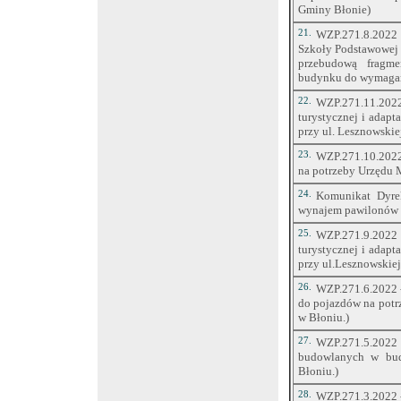
Gminy Błonie)
21.
WZP.271.8.2022 
Szkoły Podstawowej 
przebudową fragme
budynku do wymagań p
22.
WZP.271.11.2022 
turystycznej i adap
przy ul. Lesznowskie
23.
WZP.271.10.2022 
na potrzeby Urzędu 
24.
Komunikat Dyre
wynajem pawilonów h
25.
WZP.271.9.2022 -
turystycznej i adap
przy ul.Lesznowskiej
26.
WZP.271.6.2022 -
do pojazdów na potr
w Błoniu.)
27.
WZP.271.5.2022
budowlanych w bud
Błoniu.)
28.
WZP.271.3.2022 -