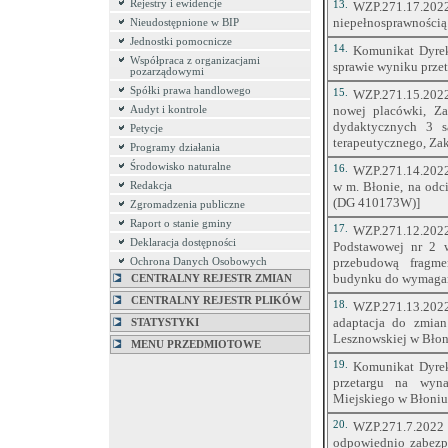
Rejestry i ewidencje
13.
WZP.271.17.2
niepełnosprawnością
Nieudostępnione w BIP
Jednostki pomocnicze
14.
Komunikat Dyrek
Współpraca z organizacjami
sprawie wyniku prze
pozarządowymi
Spółki prawa handlowego
15.
WZP.271.15.2022 
nowej placówki, Z
Audyt i kontrole
dydaktycznych 3 s
Petycje
terapeutycznego, Za
Programy działania
Środowisko naturalne
16.
WZP.271.14.2022 
w m. Błonie, na odci
Redakcja
(DG 410173W)]
Zgromadzenia publiczne
Raport o stanie gminy
17.
WZP.271.12.202
Deklaracja dostępności
Podstawowej nr 2 
przebudową fragme
Ochrona Danych Osobowych
budynku do wymagań p
CENTRALNY REJESTR ZMIAN
CENTRALNY REJESTR PLIKÓW
18.
WZP.271.13.2022 
adaptacja do zmian
STATYSTYKI
Lesznowskiej w Błon
MENU PRZEDMIOTOWE
19.
Komunikat Dyrek
przetargu na wyn
Miejskiego w Błoniu
20.
WZP.271.7.2022
odpowiednio zabezp