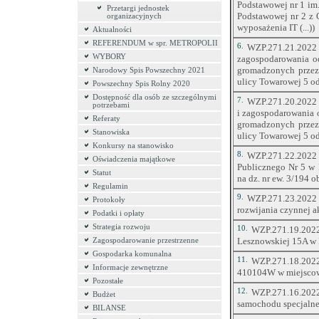
Podstawowej nr 1 im
Przetargi jednostek
Podstawowej nr 2 z 
organizacyjnych
wyposażenia IT (...))
Aktualności
REFERENDUM w spr. METROPOLII
6.
WZP.271.21.2022 -
WYBORY
zagospodarowania o
gromadzonych przez
Narodowy Spis Powszechny 2021
ulicy Towarowej 5 o
Powszechny Spis Rolny 2020
Dostępność dla osób ze szczególnymi
7.
WZP.271.20.2022 -
potrzebami
i zagospodarowania 
Referaty
gromadzonych przez
Stanowiska
ulicy Towarowej 5 o
Konkursy na stanowisko
8.
WZP.271.22.2022 -
Oświadczenia majątkowe
Publicznego Nr 5 w
Statut
na dz. nr ew. 3/194 
Regulamin
9.
WZP.271.23.2022
Protokoły
rozwijania czynnej ak
Podatki i opłaty
Strategia rozwoju
10.
WZP.271.19.2022 
Lesznowskiej 15A w 
Zagospodarowanie przestrzenne
Gospodarka komunalna
11.
WZP.271.18.2022
Informacje zewnętrzne
410104W w miejscow
Pozostałe
12.
WZP.271.16.202
Budżet
samochodu specjalne
BILANSE