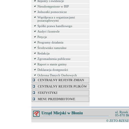
Rejestry i ewidencje
Nieudostępnione w BIP
Jednostki pomocnicze
Współpraca z organizacjami
pozarządowymi
Spółki prawa handlowego
Audyt i kontrole
Petycje
Programy działania
Środowisko naturalne
Redakcja
Zgromadzenia publiczne
Raport o stanie gminy
Deklaracja dostępności
Ochrona Danych Osobowych
CENTRALNY REJESTR ZMIAN
CENTRALNY REJESTR PLIKÓW
STATYSTYKI
MENU PRZEDMIOTOWE
ul. Rynek
Urząd Miejski w Błoniu
05-870 Bł
© ZETO-RZESZÓ