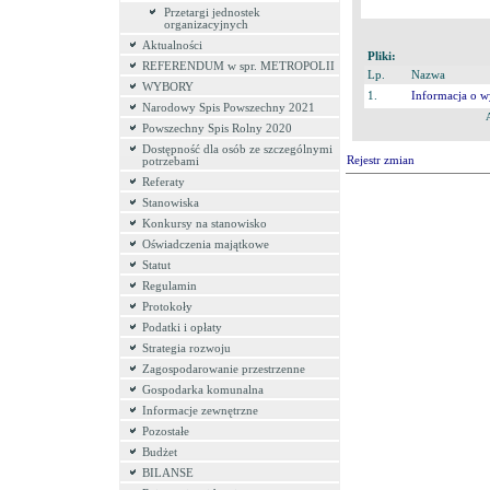
Przetargi jednostek
organizacyjnych
Aktualności
Pliki:
REFERENDUM w spr. METROPOLII
Lp.
Nazwa
WYBORY
1.
Informacja o w
Narodowy Spis Powszechny 2021
Powszechny Spis Rolny 2020
Dostępność dla osób ze szczególnymi
Rejestr zmian
potrzebami
Referaty
Stanowiska
Konkursy na stanowisko
Oświadczenia majątkowe
Statut
Regulamin
Protokoły
Podatki i opłaty
Strategia rozwoju
Zagospodarowanie przestrzenne
Gospodarka komunalna
Informacje zewnętrzne
Pozostałe
Budżet
BILANSE