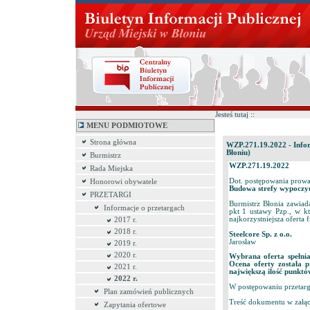
Jesteś tutaj ::
MENU PODMIOTOWE
Strona główna
WZP.271.19.2022 - Infor
Błoniu)
Burmistrz
WZP.271.19.2022
Rada Miejska
Dot. postępowania prowa
Honorowi obywatele
Budowa strefy wypoczyn
PRZETARGI
Burmistrz Błonia zawia
Informacje o przetargach
pkt 1 ustawy Pzp., w k
najkorzystniejsza oferta 
2017 r.
2018 r.
Steelcore Sp. z o.o.
Jarosław
2019 r.
2020 r.
Wybrana oferta spełn
Ocena oferty została 
2021 r.
największą ilość punktó
2022 r.
W postępowaniu przetar
Plan zamówień publicznych
Treść dokumentu w załąc
Zapytania ofertowe