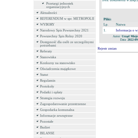
Treść dokumentu w załącz
Przetargi jednostek
organizacyjnych
Aktualności
REFERENDUM w spr. METROPOLII
Pliki:
WYBORY
Lp.
Nazwa
Narodowy Spis Powszechny 2021
1.
Informacja o w
Powszechny Spis Rolny 2020
Autor:
Urząd Miejs
Data:
2022-09
Dostępność dla osób ze szczególnymi
potrzebami
Rejestr zmian
Referaty
Stanowiska
Konkursy na stanowisko
Oświadczenia majątkowe
Statut
Regulamin
Protokoły
Podatki i opłaty
Strategia rozwoju
Zagospodarowanie przestrzenne
Gospodarka komunalna
Informacje zewnętrzne
Pozostałe
Budżet
BILANSE