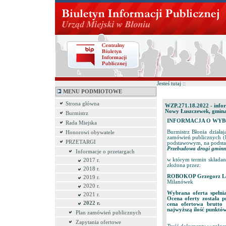
Jesteś tutaj ::
MENU PODMIOTOWE
Strona główna
WZP.271.18.2022 - info
Nowy Łuszczewek, gmina
Burmistrz
INFORMACJA O WYB
Rada Miejska
Burmistrz Błonia działaj
Honorowi obywatele
zamówień publicznych (D
PRZETARGI
podstawowym, na podstaw
Przebudowa drogi gminn
Informacje o przetargach
w którym termin składani
2017 r.
złożona przez:
2018 r.
ROBOKOP Grzegorz Le
2019 r.
Milanówek
2020 r.
Wybrana oferta spełn
2021 r.
Ocena oferty została 
2022 r.
cena ofertowa brutto 
najwyższą ilość punktów
Plan zamówień publicznych
Zapytania ofertowe