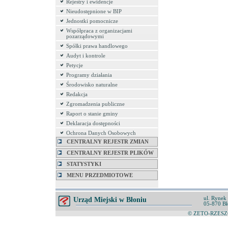
Rejestry i ewidencje
Nieudostępnione w BIP
Jednostki pomocnicze
Współpraca z organizacjami
pozarządowymi
Spółki prawa handlowego
Audyt i kontrole
Petycje
Programy działania
Środowisko naturalne
Redakcja
Zgromadzenia publiczne
Raport o stanie gminy
Deklaracja dostępności
Ochrona Danych Osobowych
CENTRALNY REJESTR ZMIAN
CENTRALNY REJESTR PLIKÓW
STATYSTYKI
MENU PRZEDMIOTOWE
ul. Rynek
Urząd Miejski w Błoniu
05-870 Bł
© ZETO-RZESZÓ