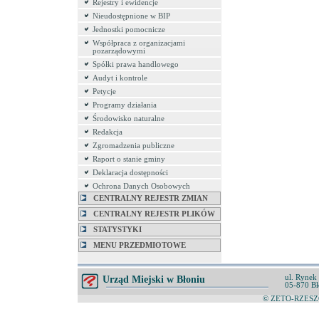
Rejestry i ewidencje
Nieudostępnione w BIP
Jednostki pomocnicze
Współpraca z organizacjami
pozarządowymi
Spółki prawa handlowego
Audyt i kontrole
Petycje
Programy działania
Środowisko naturalne
Redakcja
Zgromadzenia publiczne
Raport o stanie gminy
Deklaracja dostępności
Ochrona Danych Osobowych
CENTRALNY REJESTR ZMIAN
CENTRALNY REJESTR PLIKÓW
STATYSTYKI
MENU PRZEDMIOTOWE
ul. Rynek
Urząd Miejski w Błoniu
05-870 Bł
© ZETO-RZESZÓ