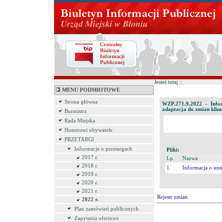
Jesteś tutaj ::
MENU PODMIOTOWE
Strona główna
WZP.271.9.2022 - Infor
adaptacja do zmian klim
Burmistrz
Rada Miejska
Honorowi obywatele
PRZETARGI
Informacje o przetargach
Pliki:
2017 r.
Lp.
Nazwa
2018 r.
1.
Informacja o un
2019 r.
2020 r.
2021 r.
Rejestr zmian
2022 r.
Plan zamówień publicznych
Zapytania ofertowe