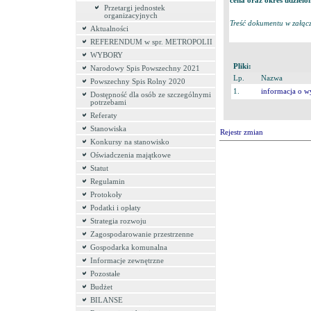
cena oraz okres udzielo
Przetargi jednostek
organizacyjnych
Treść dokumentu w załącz
Aktualności
REFERENDUM w spr. METROPOLII
WYBORY
Pliki:
Narodowy Spis Powszechny 2021
Lp.
Nazwa
Powszechny Spis Rolny 2020
1.
informacja o w
Dostępność dla osób ze szczególnymi
potrzebami
Referaty
Stanowiska
Rejestr zmian
Konkursy na stanowisko
Oświadczenia majątkowe
Statut
Regulamin
Protokoły
Podatki i opłaty
Strategia rozwoju
Zagospodarowanie przestrzenne
Gospodarka komunalna
Informacje zewnętrzne
Pozostałe
Budżet
BILANSE