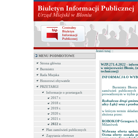
Jesteś tutaj ::
MENU PODMIOTOWE
Strona główna
WZP.271.4.2022 - inform
w miejscowości Błonie, 
Burmistrz
technicznej)
Rada Miejska
INFORMACJA O WYB
Honorowi obywatele
PRZETARGI
Burmistrz Błonia dzia
zamówień publicznych 
Informacje o przetargach
prowadzonym w trybie po
2017 r.
Rozbudowa drogi gminnej
2018 r.
ulicy Łąki) wraz z przeb
2019 r.
w którym termin składani
2020 r.
złożona przez:
2021 r.
ROBOKOP Grzegorz Le
2022 r.
Milanówek
Plan zamówień publicznych
Wybrana oferta spełn
Ocena oferty została 
Zapytania ofertowe