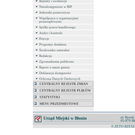
Rejestry i ewidencje
Nieudostępnione w BIP
Jednostki pomocnicze
Współpraca z organizacjami
pozarządowymi
Spółki prawa handlowego
Audyt i kontrole
Petycje
Programy działania
Środowisko naturalne
Redakcja
Zgromadzenia publiczne
Raport o stanie gminy
Deklaracja dostępności
Ochrona Danych Osobowych
CENTRALNY REJESTR ZMIAN
CENTRALNY REJESTR PLIKÓW
STATYSTYKI
MENU PRZEDMIOTOWE
ul. Rynek
Urząd Miejski w Błoniu
05-870 Bł
© ZETO-RZESZÓ