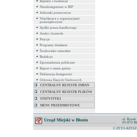
Rejestry i ewidencje
Nieudostępnione w BIP
Jednostki pomocnicze
Współpraca z organizacjami
pozarządowymi
Spółki prawa handlowego
Audyt i kontrole
Petycje
Programy działania
Środowisko naturalne
Redakcja
Zgromadzenia publiczne
Raport o stanie gminy
Deklaracja dostępności
Ochrona Danych Osobowych
CENTRALNY REJESTR ZMIAN
CENTRALNY REJESTR PLIKÓW
STATYSTYKI
MENU PRZEDMIOTOWE
ul. Rynek
Urząd Miejski w Błoniu
05-870 Bł
© ZETO-RZESZÓ