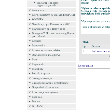
i Piotr Gębka Sp. z o.o.
Radom
Przetargi jednostek
organizacyjnych
Wybrana oferta spełn
Aktualności
Ocena oferty została 
największą ilość punktó
REFERENDUM w spr. METROPOLII
WYBORY
W postępowaniu przetar
Narodowy Spis Powszechny 2021
Treść dokumentu w załąc
Powszechny Spis Rolny 2020
Dostępność dla osób ze szczególnymi
potrzebami
Referaty
Pliki:
Stanowiska
Lp.
Nazwa
Konkursy na stanowisko
1.
Informacja o w
Oświadczenia majątkowe
Statut
Regulamin
Rejestr zmian
Protokoły
Podatki i opłaty
Strategia rozwoju
Zagospodarowanie przestrzenne
Gospodarka komunalna
Informacje zewnętrzne
Pozostałe
Budżet
BILANSE