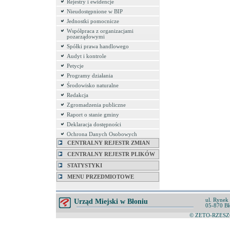
Rejestry i ewidencje
Nieudostępnione w BIP
Jednostki pomocnicze
Współpraca z organizacjami
pozarządowymi
Spółki prawa handlowego
Audyt i kontrole
Petycje
Programy działania
Środowisko naturalne
Redakcja
Zgromadzenia publiczne
Raport o stanie gminy
Deklaracja dostępności
Ochrona Danych Osobowych
CENTRALNY REJESTR ZMIAN
CENTRALNY REJESTR PLIKÓW
STATYSTYKI
MENU PRZEDMIOTOWE
ul. Rynek
Urząd Miejski w Błoniu
05-870 Bł
© ZETO-RZESZÓ