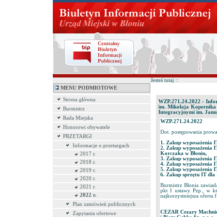
Jesteś tutaj ::
MENU PODMIOTOWE
Strona główna
WZP.271.24.2022 - Infor
im. Mikołaja Kopernika
Burmistrz
Integracyjnymi im. Janus
Rada Miejska
WZP.271.24.2022
Honorowi obywatele
Dot. postępowania prowa
PRZETARGI
1. Zakup wyposażenia I
Informacje o przetargach
2. Zakup wyposażenia I
Korczaka w Błoniu,
2017 r.
3. Zakup wyposażenia I
2018 r.
4. Zakup wyposażenia I
5. Zakup wyposażenia I
2019 r.
6. Zakup sprzętu IT dla
2020 r.
​
Burmistrz Błonia zawia
2021 r.
pkt 1 ustawy Pzp., w k
2022 r.
najkorzystniejsza oferta 
Plan zamówień publicznych
CEZAR Cezary Machni
Zapytania ofertowe