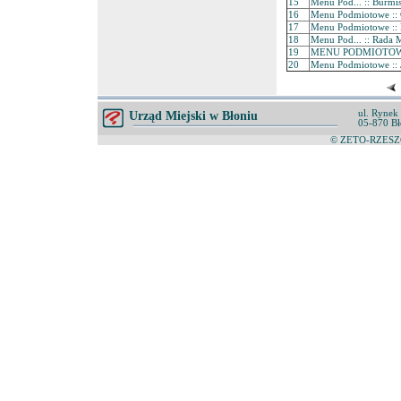
15
Menu Pod... :: Burmis
16
Menu Podmiotowe ::
17
Menu Podmiotowe :: 
18
Menu Pod... :: Rada M
19
MENU PODMIOTO
20
Menu Podmiotowe :: 
ul. Rynek
Urząd Miejski w Błoniu
05-870 Bł
© ZETO-RZESZÓ