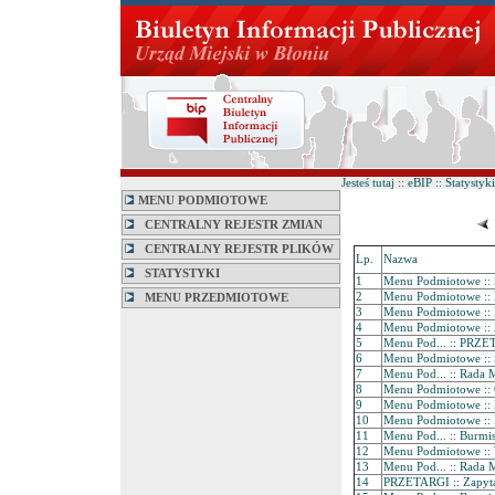
Jesteś tutaj :: eBIP :: Statystyki
MENU PODMIOTOWE
CENTRALNY REJESTR ZMIAN
CENTRALNY REJESTR PLIKÓW
Lp.
Nazwa
STATYSTYKI
1
Menu Podmiotowe :: 
2
Menu Podmiotowe :: 
MENU PRZEDMIOTOWE
3
Menu Podmiotowe :: 
4
Menu Podmiotowe :: 
5
Menu Pod... :: PRZET
6
Menu Podmiotowe :: 
7
Menu Pod... :: Rada M
8
Menu Podmiotowe :: 
9
Menu Podmiotowe :: 
10
Menu Podmiotowe :: P
11
Menu Pod... :: Burmi
12
Menu Podmiotowe :
13
Menu Pod... :: Rada Mi
14
PRZETARGI :: Zapytani