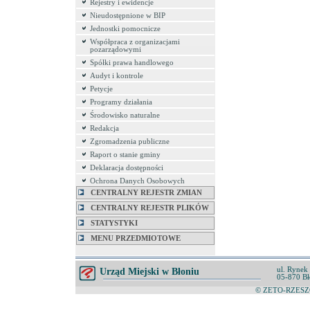
Rejestry i ewidencje
Nieudostępnione w BIP
Jednostki pomocnicze
Współpraca z organizacjami
pozarządowymi
Spółki prawa handlowego
Audyt i kontrole
Petycje
Programy działania
Środowisko naturalne
Redakcja
Zgromadzenia publiczne
Raport o stanie gminy
Deklaracja dostępności
Ochrona Danych Osobowych
CENTRALNY REJESTR ZMIAN
CENTRALNY REJESTR PLIKÓW
STATYSTYKI
MENU PRZEDMIOTOWE
ul. Rynek
Urząd Miejski w Błoniu
05-870 Bł
© ZETO-RZESZÓ