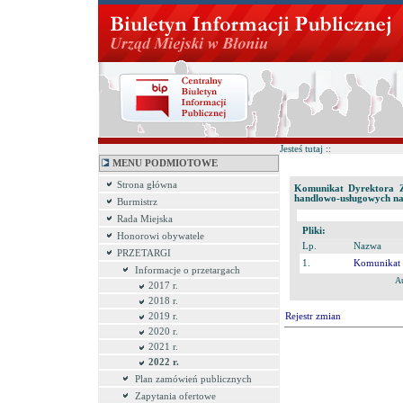
Jesteś tutaj ::
MENU PODMIOTOWE
Strona główna
Komunikat Dyrektora Z
handlowo-usługowych na 
Burmistrz
Rada Miejska
Pliki:
Honorowi obywatele
Lp.
Nazwa
PRZETARGI
1.
Komunikat
Informacje o przetargach
A
2017 r.
2018 r.
2019 r.
Rejestr zmian
2020 r.
2021 r.
2022 r.
Plan zamówień publicznych
Zapytania ofertowe