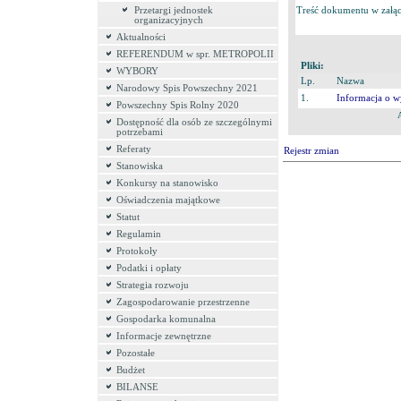
Treść dokumentu w załąc
Przetargi jednostek
organizacyjnych
Aktualności
REFERENDUM w spr. METROPOLII
Pliki:
WYBORY
Lp.
Nazwa
Narodowy Spis Powszechny 2021
1.
Informacja o w
Powszechny Spis Rolny 2020
Dostępność dla osób ze szczególnymi
potrzebami
Referaty
Rejestr zmian
Stanowiska
Konkursy na stanowisko
Oświadczenia majątkowe
Statut
Regulamin
Protokoły
Podatki i opłaty
Strategia rozwoju
Zagospodarowanie przestrzenne
Gospodarka komunalna
Informacje zewnętrzne
Pozostałe
Budżet
BILANSE