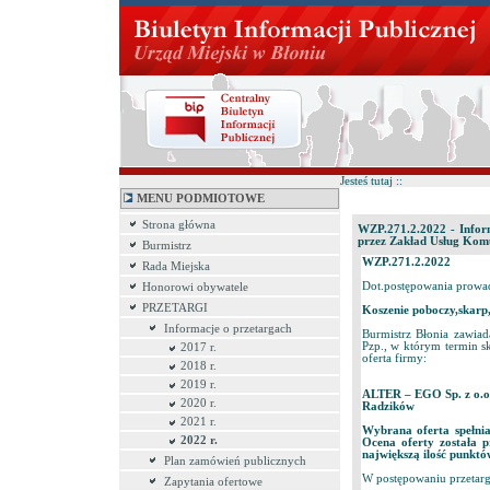
Jesteś tutaj ::
MENU PODMIOTOWE
Strona główna
WZP.271.2.2022 - Inform
przez Zakład Usług Kom
Burmistrz
WZP.271.2.2022
Rada Miejska
Dot.postępowania prowad
Honorowi obywatele
PRZETARGI
Koszenie poboczy,skarp
Informacje o przetargach
Burmistrz Błonia zawia
Pzp., w którym termin sk
2017 r.
oferta firmy:
2018 r.
2019 r.
ALTER – EGO Sp. z o.o
2020 r.
Radzików
2021 r.
Wybrana oferta spełn
2022 r.
Ocena oferty została 
największą ilość punktó
Plan zamówień publicznych
​W postępowaniu przeta
Zapytania ofertowe