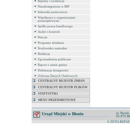
Rejestry i ewidencje
Nieudostępnione w BIP
Jednostki pomocnicze
Współpraca z organizacjami
pozarządowymi
Spółki prawa handlowego
Audyt i kontrole
Petycje
Programy działania
Środowisko naturalne
Redakcja
Zgromadzenia publiczne
Raport o stanie gminy
Deklaracja dostępności
Ochrona Danych Osobowych
CENTRALNY REJESTR ZMIAN
CENTRALNY REJESTR PLIKÓW
STATYSTYKI
MENU PRZEDMIOTOWE
ul. Rynek
Urząd Miejski w Błoniu
05-870 Bł
© ZETO-RZESZÓ