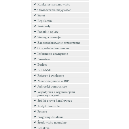
Konkursy na stanowisko
Oświadczenia majątkowe
Statut
Regulamin
Protokoły
Podatki i opłaty
Strategia rozwoju
Zagospodarowanie przestrzenne
Gospodarka komunalna
Informacje zewnętrzne
Pozostałe
Budżet
BILANSE
Rejestry i ewidencje
Nieudostępnione w BIP
Jednostki pomocnicze
Współpraca z organizacjami
pozarządowymi
Spółki prawa handlowego
Audyt i kontrole
Petycje
Programy działania
Środowisko naturalne
Redakcja