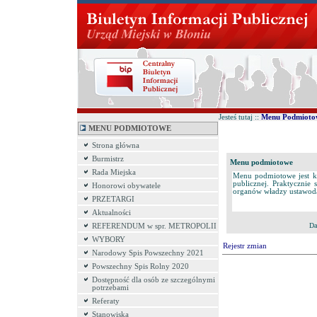
Jesteś tutaj ::
Menu Podmioto
MENU PODMIOTOWE
Strona główna
Burmistrz
Menu podmiotowe
Rada Miejska
Menu podmiotowe jest k
publicznej. Praktyczni
Honorowi obywatele
organów władzy ustawodaw
PRZETARGI
Aktualności
Da
REFERENDUM w spr. METROPOLII
WYBORY
Rejestr zmian
Narodowy Spis Powszechny 2021
Powszechny Spis Rolny 2020
Dostępność dla osób ze szczególnymi
potrzebami
Referaty
Stanowiska