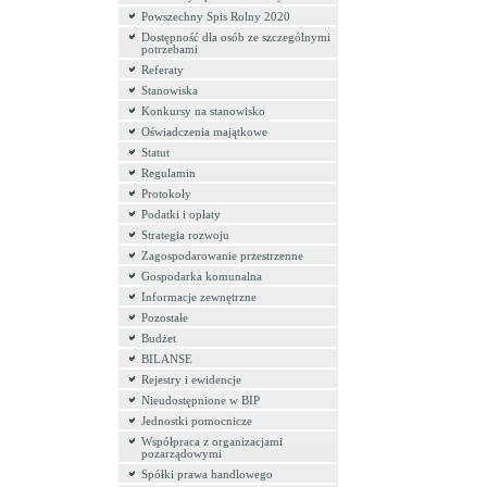
Powszechny Spis Rolny 2020
Dostępność dla osób ze szczególnymi
potrzebami
Referaty
Stanowiska
Konkursy na stanowisko
Oświadczenia majątkowe
Statut
Regulamin
Protokoły
Podatki i opłaty
Strategia rozwoju
Zagospodarowanie przestrzenne
Gospodarka komunalna
Informacje zewnętrzne
Pozostałe
Budżet
BILANSE
Rejestry i ewidencje
Nieudostępnione w BIP
Jednostki pomocnicze
Współpraca z organizacjami
pozarządowymi
Spółki prawa handlowego