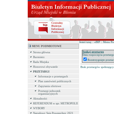
Jesteś tutaj :: eBIP :: Menu
MENU PODMIOTOWE
Szukaj przetargu
Strona główna
Data rozpoczęcia przetarg
Burmistrz
Rozstrzygnięte przeta
Rada Miejska
Honorowi obywatele
Brak przetargów spełniający
PRZETARGI
Informacje o przetargach
Plan zamówień publicznych
Zapytania ofertowe
Przetargi jednostek
organizacyjnych
Aktualności
REFERENDUM w spr. METROPOLII
WYBORY
Narodowy Spis Powszechny 2021