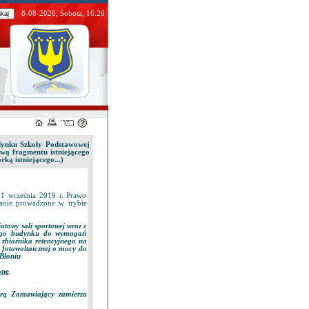
8-08-2026, Sobota, 16:26
dynku Szkoły Podstawowej
wą fragmentu istniejącego
ką istniejącego...)
1 września 2019 r. Prawo
anie prowadzone w trybie
owy sali sportowej wraz z
ącego budynku do wymagań
 zbiornika retencyjnego na
 fotowoltaicznej o mocy do
 Błoniu
one
.
tórą Zamawiający zamierza