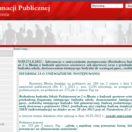
Jesteś tutaj ::
WZP.271.8.2022 - Informacja o unieważnieniu postępowania (Rozbudowa bu
nr 2 w Błoniu o budynek sportowo–oświatowy sali sportowej wraz z przebudo
budynku szkoły, dostosowaniem istniejącego budynku do wymagań ppoż., rozbiór
INFORMACJA O UNIEWAŻNIENIU POSTĘPOWANIA
Burmistrz Błonia działając na podstawie art. 260 ust. 2 ustawy z dnia 1
zamówień publicznych (Dz. U. z 2021 r., poz. 1129) informuje, że postępow
h
podstawowym, na podstawie art. 275 pkt 2 ustawy Pzp na:
Rozbudowa budynku Szkoły Podstawowej nr 2 w Błoniu o budynek sportowo–oświat
przebudową fragmentu istniejącego budynku szkoły, dostosowaniem istniej
ppoż., rozbiórką istniejącego budynku Sali gimnastycznej, budową podziemnego
wodę deszczową o pojemności 10m3, przebudową sieci cieplnej, budową instalacji
50kW (mikroinstalacja) na działce nr ew. 38 obr. 0015 przy ul. Narutowicza 21 w
w którym termin składania ofert upłynął w dniu 16.05.2022 r.,
zostało unieważni
Podstawa prawna:
ych
- art. 255 pkt 3 ustawy Pzp - „
oferta z najniższą ceną przewyższa kwotę, k
przeznaczyć na sfinansowanie zamówienia
”.