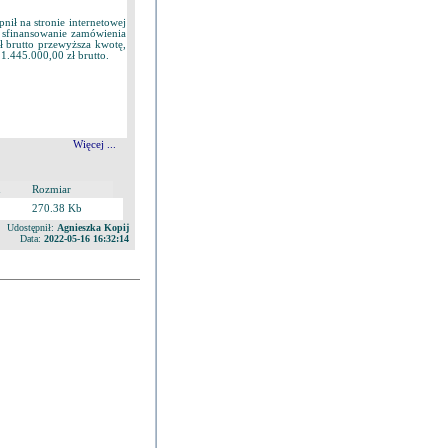
nił na stronie internetowej
 sfinansowanie zamówienia
zł brutto przewyższa kwotę,
1.445.000,00 zł brutto.
Więcej ...
u
Rozmiar
270.38 Kb
Udostępnił:
Agnieszka Kopij
Data:
2022-05-16 16:32:14