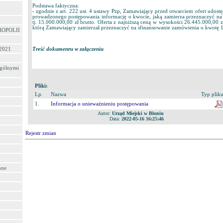
Podstawa faktyczna:
- zgodnie z art. 222 ust. 4 ustawy Pzp, Zamawiający przed otwarciem ofert udostęp
prowadzonego postępowania informację o kwocie, jaką zamierza przeznaczyć na
tj. 15.000.000,00 zł brutto. Oferta z najniższą ceną w wysokości 26.445.000,00 
którą Zamawiający zamierzał przeznaczyć na sfinansowanie zamówienia o kwotę 1
ROPOLII
 2021
Treść dokumenru w załączeniu
0
ególnymi
Pliki:
Lp.
Nazwa
Typ plik
1.
Informacja o unieważnieniu postępowania
Autor:
Urząd Miejski w Błoniu
Data:
2022-05-16 16:25:46
Rejestr zmian
nne