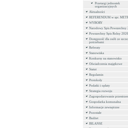
Przetargi jednostek
organizacyjnych
Aktualności
REFERENDUM w spr. MET
WYBORY
Narodowy Spis Powszechny
Powszechny Spis Rolny 202
Dostępność dla osób ze szcz
potrzebami
Referaty
Stanowiska
Konkursy na stanowisko
Oświadczenia majątkowe
Statut
Regulamin
Protokoły
Podatki i opłaty
Strategia rozwoju
Zagospodarowanie przestrze
Gospodarka komunalna
Informacje zewnętrzne
Pozostałe
Budżet
BILANSE