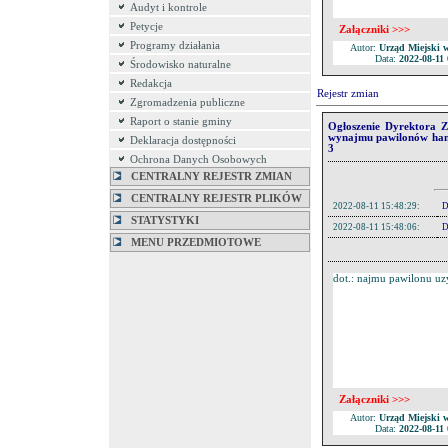
3.
Regulamin przet
Audyt i kontrole
Petycje
4.
Komunikat Dyrek
Załączniki >>>
Programy działania
Autor:
Urząd Miejski 
Data:
2022-08-11 
Środowisko naturalne
Redakcja
Rejestr zmian
Zgromadzenia publiczne
Raport o stanie gminy
Ogłoszenie Dyrektora 
wynajmu pawilonów hand
Deklaracja dostępności
3
Ochrona Danych Osobowych
CENTRALNY REJESTR ZMIAN
CENTRALNY REJESTR PLIKÓW
2022-08-11 15:48:29:
D
STATYSTYKI
2022-08-11 15:48:06:
D
MENU PRZEDMIOTOWE
2022-08-11 15:47:41:
Dod
dot.: najmu pawilonu u
Pliki:
Lp.
Nazwa
1.
Ogłoszenie
2.
Opis pawi
3.
Regulamin 
Załączniki >>>
Autor:
Urząd Miejski 
Data:
2022-08-11 