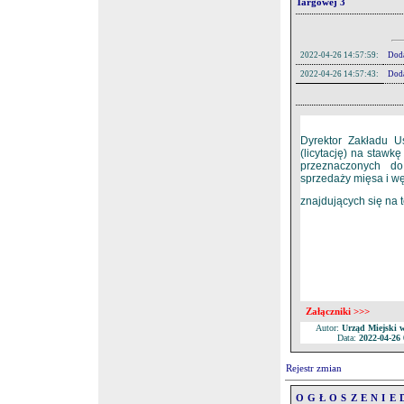
Targowej 3
2022-04-26 14:57:59:
Doda
2022-04-26 14:57:43:
Doda
2022-04-26 14:57:23:
Dod
Dyrektor Zakładu U
(licytację) na staw
przeznaczonych do
sprzedaży mięsa i wę
znajdujących się na 
Pliki:
Lp.
Nazwa
1.
Ogłoszeni
2.
Lokalizacj
3.
Regulamin
Załączniki >>>
Autor:
Urząd Miejski 
Data:
2022-04-26 
Rejestr zmian
O G Ł O S Z E N I E D