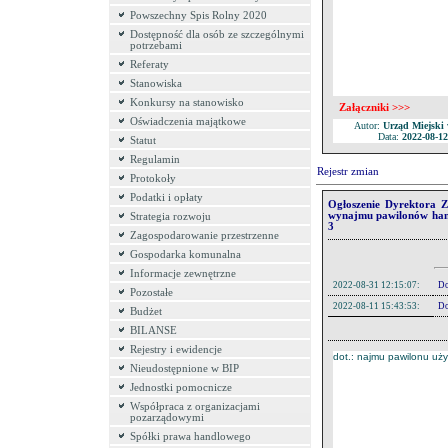
11.
Zmiana treści SWZ
Powszechny Spis Rolny 2020
Dostępność dla osób ze szczególnymi
12.
Informacja o kwo
potrzebami
Referaty
13.
Informacja z otwa
Stanowiska
14.
Informacja o wyb
Konkursy na stanowisko
Załączniki >>>
Oświadczenia majątkowe
Autor:
Urząd Miejski
Data:
2022-08-12
Statut
Regulamin
Rejestr zmian
Protokoły
Podatki i opłaty
Ogłoszenie Dyrektora 
wynajmu pawilonów hand
Strategia rozwoju
3
Zagospodarowanie przestrzenne
Gospodarka komunalna
Informacje zewnętrzne
2022-08-31 12:15:07:
Do
Pozostałe
2022-08-11 15:43:53:
Do
2022-08-11 15:43:34:
Dod
Budżet
2022-08-11 15:43:07:
Dod
BILANSE
Rejestry i ewidencje
dot.: najmu pawilonu uż
Pliki:
Nieudostępnione w BIP
Lp.
Nazwa
Jednostki pomocnicze
1.
Ogłoszenie
Współpraca z organizacjami
pozarządowymi
2.
Opis pawilonów
Spółki prawa handlowego