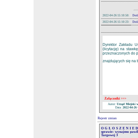
2022-04-26 15:10:50:
Doda
2022-04-26 15:10:23:
Doda
2022-04-26 15:09:47:
Dod
Dyrektor Zakładu U
(licytację) na sta
przeznaczonych do p
znajdujących się na 
Pliki:
Lp.
Nazwa
1.
Ogłoszeni
2.
Lokalizacj
3.
Regulamin
Załączniki >>>
Autor:
Urząd Miejski 
Data:
2022-04-26 
Rejestr zmian
O G Ł O S Z E N I E Dy
sprawie: wynajmu pawil
Targowej 3