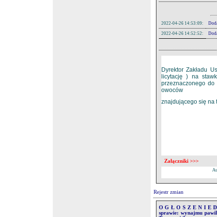
2022-04-26 14:53:09:
Doda
2022-04-26 14:52:52:
Doda
2022-04-26 14:52:25:
Dod
Dyrektor Zakładu U
licytację ) na sta
przeznaczonego do 
owoców
znajdującego się na 
Pliki:
Lp.
Nazwa
1.
Ogłoszeni
2.
Lokalizacj
3.
Regulamin
Załączniki >>>
Au
Rejestr zmian
O G Ł O S Z E N I E Dy
sprawie: wynajmu pawil