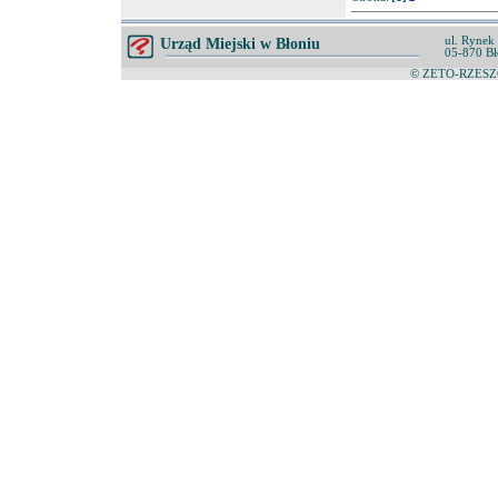
ul. Rynek
Urząd Miejski w Błoniu
05-870 Bł
© ZETO-RZESZÓ