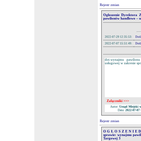
Rejestr zmian
Ogłoszenie Dyrektora 
pawilonów handlowo – us
2022-07-29 12:35:53:
Doda
2022-07-07 15:51:49:
Doda
2022-07-07 15:51:24:
Dod
2022-07-07 15:51:01:
Dod
Pliki:
dot.wynajmu
pawilonu
usługowej w zakresie sp
Lp.
Nazwa
1.
Ogłoszenie
2.
Regulamin
3.
Lokalizacja
Komunikat Dyrek
4.
Załączniki >>>
w sprawie wyniku
Autor:
Urząd Miejski 
Data:
2022-07-07 
Rejestr zmian
O G Ł O S Z E N I E Dy
sprawie: wynajmu pawil
Targowej 3