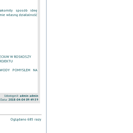
akomity sposób ideę
jmie własną działalność
 ECKiW W ROSKOSZY
ROJEKTU
AWODY POMYSŁEM NA
Udostępnił:
admin admin
Data:
2018-04-04 09:49:59
Oglądano 685 razy