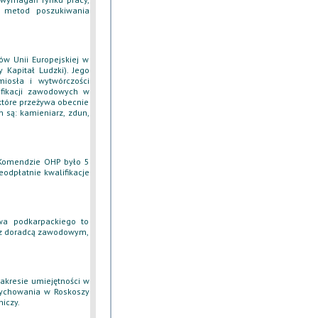
 metod poszukiwania
ów Unii Europejskiej w
Kapitał Ludzki). Jego
iosła i wytwórczości
ifikacji zawodowych w
 które przeżywa obecnie
 są: kamieniarz, zdun,
 Komendzie OHP było 5
odpłatnie kwalifikacje
wa podkarpackiego to
ć z doradcą zawodowym,
akresie umiejętności w
Wychowania w Roskoszy
iczy.