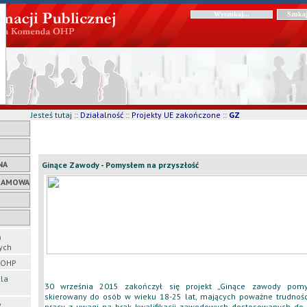
Jesteś tutaj ::
Działalność
::
Projekty UE zakończone
::
GZ
NA
Ginące Zawody - Pomysłem na przyszłość
RAMOWA
ń
ych
o OHP
dla
30 września 2015 zakończył się projekt „Ginące zawody pomy
skierowany do osób w wieku 18-25 lat, mających poważne trudnośc
y
pracy z uwagi na brak kwalifikacji zawodowych dostosowanych do