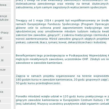
doświadczenia zawodowego oraz wiedzy na temat skutecznych
odowa
zatrudnienia, a tym samym zagrożonych wykluczeniem społecznym.
encje
Hufców
Trwający od 1 maja 2014 r. projekt był współfinansowany ze środk
ramach Europejskiego Funduszu Społecznego (Program Operacyjny 
główne cele to ochrona przed zapomnieniem tradycyjnego rzem
rękodzielniczej oraz umożliwienie młodym ludziom nabycia kwal
 Pracy
zakresie tzw. zawodów „ginących”, z zakresu tradycyjnego rzemiosła,
ść
wzrost zainteresowania. Wśród zawodów ginących objętych projektem
piekarz, cukiernik, tkacz, rymarz, kowal, dekarz/strzecharz i kołodziej.
 IV
Beneficjentami tego przedsięwzięcia w Podkarpackiej Wojewódzkiej
mężczyzn nieaktywnych zawodowo, uczestników OHP. Zdobyli oni nie
III
zawodowe w zawodzie kamieniarz.
psze
Zajęcia w ramach projektu organizowane na terenie województ
180 godzin kursu w zawodzie kamieniarza, 20 godz. grupowych zaję
 II
30 godz. kursu przedsiębiorczości.
mia
Ponadto młodzież wzięła udział w 120 godz. kursu praktycznego w z
ginącym zawodzie kamieniarza w Europejskim Centrum Kultury i 
ł
(woj. lubelskie). Wszyscy uczestnicy pozytywnie zdali egzamin czeladn