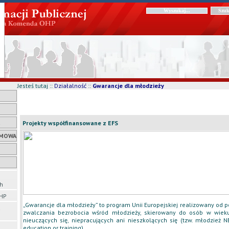
Jesteś tutaj ::
Działalność
::
Gwarancje dla młodzieży
Projekty współfinansowane z EFS
AMOWA
h
OHP
„Gwarancje dla młodzieży” to program Unii Europejskiej realizowany od p
a
zwalczania bezrobocia wśród młodzieży, skierowany do osób w wieku
nieuczących się, niepracujących ani nieszkolących się (tzw. młodzież
education or training).