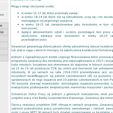
Mogą z niego skorzystać osoby:
w wieku 15-17 lat, które przerwały naukę;
owa
w wieku 18-24 lat, które nie są zatrudnione, uczą się i nie dosz
wymagające szczególnego wsparcia;
w wieku 18-25 lat zarejestrowane jako bezrobotni, w tym ró
AN
wieczorowi;
będące absolwentami szkół i uczelni, pozostające bez pracy 
ÓW
ukończeniu edukacji oraz bezrobotni w wieku 18-29 l
przedsiębiorczości.
Gwarancje gwarantują dobrej jakości ofertę zatrudnienia, dalsze kształc
lub staż w ciągu czterech miesięcy od zakończenia kształcenia formalnego
Jednym z najważniejszych źródeł unijnego finansowania, które przeznacz
programów Gwarancji dla młodzieży, jest zapoczątkowana w 2013 r. Inicja
ludzi młodych. Inicjatywa jest skierowana do regionów, w których pozi
od 15 do 24 lat przekracza 25%. Jej celem jest tworzenie lub wdrażan
młodzieży. W jej ramach na lata 2014-2020 przewidywane jest wsp
wszystkich kwalifikujących się państw członkowskich UE) na poziomie 
uprawnionych do tego wsparcia jest 20 państw członkowskich, w tym Po
YEI korzysta dziesięć województw: dolnośląskie, kujawsko-pomorskie, lub
małopolskie, podkarpackie, świętokrzyskie, warmińsko-mazurskie i zach
Ochotnicze Hufce Pracy są jednym z głównych realizatorów, obok po
urzędów pracy oraz Banku Gospodarstwa Krajowego, „Gwarancji dla młodz
Oprócz realizacji projektów OHP oferują w ramach programu „Gwarancj
zakresie pośrednictwa pracy, poradnictwa zawodowego i szkoleń zaw
osób z grupy NEET. W ramach tych działań organizowane są bezpłatne 