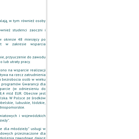
kalają, w tym również osoby
wnież studenci zaoczni i
w okresie 48 miesięcy po
at w zakresie wsparcia
enie, przyuczenie do zawodu
 lub utraty pracy.
ono na wsparcie realizacji
tywa na rzecz zatrudnienia
om bezrobocia osób w wieku
ie programów Gwarancji dla
arcie (w odniesieniu do
8,4 mld EUR. Obecnie jest
lska. W Polsce ze środków
elskie, lubuskie, łódzkie,
odniopomorskie.
wiatowych i wojewódzkich
ieży”.
e dla młodzieży” usługi w
odowych przeznaczone dla
szkolenia zawodowe dające