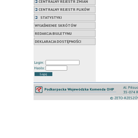
CENTRALNY REJESTR ZMIAN
CENTRALNY REJESTR PLIKÓW
STATYSTYKI
WYJAŚNIENIE SKRÓTÓW
REDAKCJA BIULETYNU
DEKLARACJA DOSTĘPNOŚCI
Login:
Hasło:
Al. Piłs
Podkarpacka Wojewódzka Komenda OHP
35-074 
© ZETO-RZESZÓW 