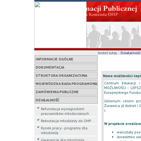
Jesteś tutaj ::
Działalność
INFORMACJE OGÓLNE
DOKUMENTACJA
STRUKTURA ORGANIZACYJNA
Nowe możliwości-leps
Centrum Edukacji i
WOJEWÓDZKA RADA PROGRAMOWA
MOŻLIWOŚCI – LEPSZ
ZAMÓWIENIA PUBLICZNE
Europejskiego Fundu
DZIAŁALNOŚĆ
Głównym celem pro
Żurawica (6 Kobiet i 
Refundacja wynagrodzeń
r.
pracowników młodocianych
Rekrutacja młodzieży do OHP
W projekcie zrealizo
Rynek pracy - programy dla
warsztaty psy
młodzieży
doradztwo zaw
Gwarancje dla młodzieży