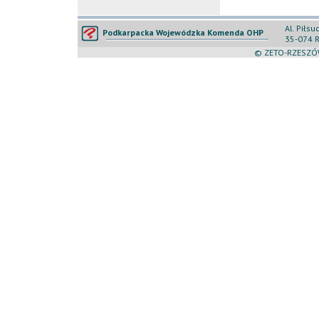
Al. Piłs
Podkarpacka Wojewódzka Komenda OHP
35-074 
© ZETO-RZESZÓW 