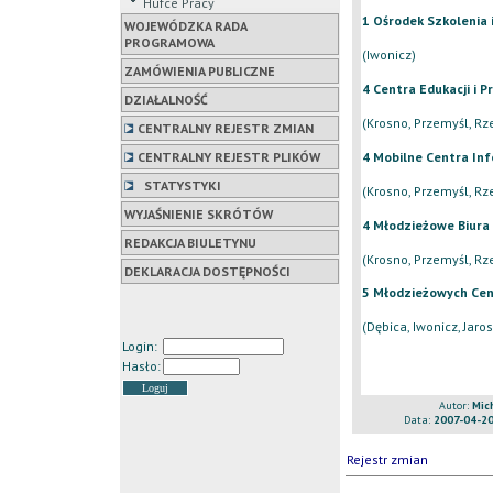
Hufce Pracy
1 Ośrodek Szkolenia
WOJEWÓDZKA RADA
PROGRAMOWA
(Iwonicz)
ZAMÓWIENIA PUBLICZNE
4 Centra Edukacji i P
DZIAŁALNOŚĆ
(Krosno, Przemyśl, Rz
CENTRALNY REJESTR ZMIAN
4 Mobilne Centra In
CENTRALNY REJESTR PLIKÓW
STATYSTYKI
(Krosno, Przemyśl, Rz
WYJAŚNIENIE SKRÓTÓW
4 Młodzieżowe Biura
REDAKCJA BIULETYNU
(Krosno, Przemyśl, R
DEKLARACJA DOSTĘPNOŚCI
5 Młodzieżowych Cen
(Dębica, Iwonicz, Jar
Login:
Hasło:
Autor:
Mic
Data:
2007-04-20
Rejestr zmian