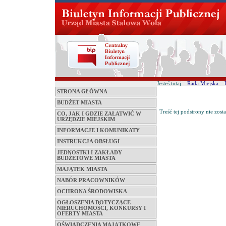
Jesteś tutaj ::
Rada Miejska
::
STRONA GŁÓWNA
BUDŻET MIASTA
Treść tej podstrony nie zost
CO, JAK I GDZIE ZAŁATWIĆ W
URZĘDZIE MIEJSKIM
INFORMACJE I KOMUNIKATY
INSTRUKCJA OBSŁUGI
JEDNOSTKI I ZAKŁADY
BUDŻETOWE MIASTA
MAJĄTEK MIASTA
NABÓR PRACOWNIKÓW
OCHRONA ŚRODOWISKA
OGŁOSZENIA DOTYCZĄCE
NIERUCHOMOŚCI, KONKURSY I
OFERTY MIASTA
OŚWIADCZENIA MAJĄTKOWE