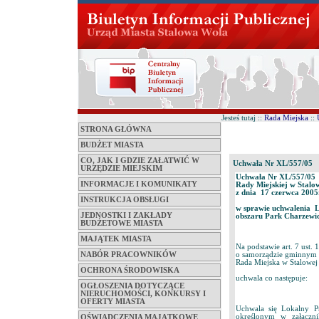
Jesteś tutaj ::
Rada Miejska
::
STRONA GŁÓWNA
BUDŻET MIASTA
CO, JAK I GDZIE ZAŁATWIĆ W
Uchwała Nr XL/557/05
URZĘDZIE MIEJSKIM
Uchwała Nr XL/557/05
INFORMACJE I KOMUNIKATY
Rady Miejskiej w Stalo
z dnia 17 czerwca 200
INSTRUKCJA OBSŁUGI
w sprawie uchwalenia L
JEDNOSTKI I ZAKŁADY
obszaru Park Charzewic
BUDŻETOWE MIASTA
MAJĄTEK MIASTA
Na podstawie art. 7 ust. 1
NABÓR PRACOWNIKÓW
o samorządzie gminnym (
Rada Miejska w Stalowej
OCHRONA ŚRODOWISKA
uchwala co następuje:
OGŁOSZENIA DOTYCZĄCE
NIERUCHOMOŚCI, KONKURSY I
OFERTY MIASTA
Uchwala się Lokalny P
określonym w załączni
OŚWIADCZENIA MAJĄTKOWE