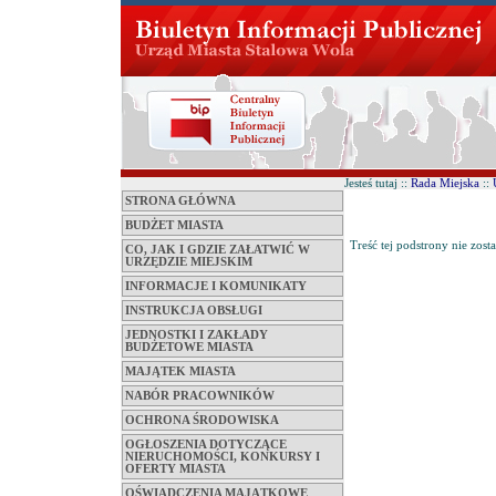
Jesteś tutaj ::
Rada Miejska
::
STRONA GŁÓWNA
BUDŻET MIASTA
Treść tej podstrony nie zost
CO, JAK I GDZIE ZAŁATWIĆ W
URZĘDZIE MIEJSKIM
INFORMACJE I KOMUNIKATY
INSTRUKCJA OBSŁUGI
JEDNOSTKI I ZAKŁADY
BUDŻETOWE MIASTA
MAJĄTEK MIASTA
NABÓR PRACOWNIKÓW
OCHRONA ŚRODOWISKA
OGŁOSZENIA DOTYCZĄCE
NIERUCHOMOŚCI, KONKURSY I
OFERTY MIASTA
OŚWIADCZENIA MAJĄTKOWE