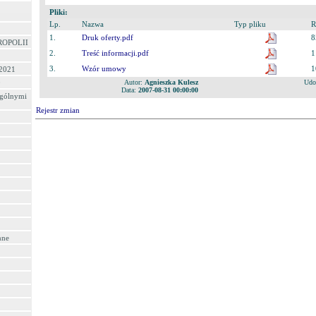
Pliki:
Lp.
Nazwa
Typ pliku
R
1.
Druk oferty.pdf
8
ROPOLII
2.
Treść informacji.pdf
1
3.
Wzór umowy
1
 2021
Autor:
Agnieszka Kulesz
Udo
0
Data:
2007-08-31 00:00:00
ególnymi
Rejestr zmian
nne