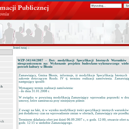
Jesteś tutaj ::
WZP-341/44/2007 - Dot: modyfikacji Specyfikacji Istotnych Warunków
nieograniczonym na: Wykonanie projektu budowlano-wykonawczego wielo
potrzeb kultury w Błoniu
Zamawiający, Gmina Błonie, informuje, iż modyfikuje Specyfikację Istotny
zakresie dotyczącym Rozdz. IV tj. terminu realizacji zamówienia. Zamawi
następujący sposób:
ch
Wymagany termin realizacji zamówienia:
- do dnia 31.01.2008 r.
W związku w powyższą modyfikacją Zamawiający wprowadza poprawki w druk
umowy, które zamieszcza przy niniejszym piśmie.
Z uwagi na fakt, iż w wyniku modyfikacji treści specyfikacji istotnych warunkó
jest dodatkowy czas na wprowadzenie zmian w ofertach, Zamawiający nie przedłuża
Terminem składania ofert jest dzień 06.09.2007 r., o godz. 12:00, otwarcie ofert n
ych
godz. 12:15 w siedzibie Zamawiającego.