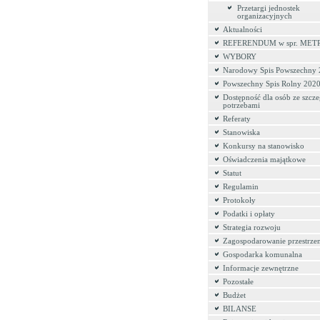
Przetargi jednostek
organizacyjnych
Aktualności
REFERENDUM w spr. MET
WYBORY
Narodowy Spis Powszechny
Powszechny Spis Rolny 202
Dostępność dla osób ze szcz
potrzebami
Referaty
Stanowiska
Konkursy na stanowisko
Oświadczenia majątkowe
Statut
Regulamin
Protokoły
Podatki i opłaty
Strategia rozwoju
Zagospodarowanie przestrze
Gospodarka komunalna
Informacje zewnętrzne
Pozostałe
Budżet
BILANSE