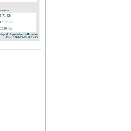
ozmiar
5.71 Kb
17.78 Kb
03.89 Kb
stępnił:
Agnieszka Gałkowska
Data:
2008-05-09 11:21:25