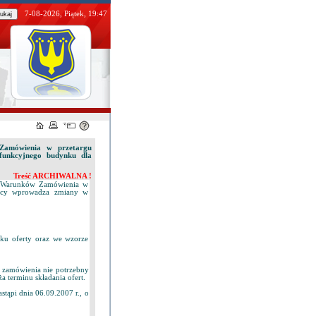
7-08-2026, Piątek, 19:47
 Zamówienia w przetargu
funkcyjnego budynku dla
Treść ARCHIWALNA !
ch Warunków Zamówienia w
ający wprowadza zmiany w
u oferty oraz we wzorze
w zamówienia nie potrzebny
 terminu składania ofert.
astąpi dnia 06.09.2007 r., o