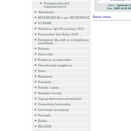
Przetargi jednostek
Autor:
Agnieszka 
organizacyjnych
Data:
2009-10-30 09
Aktualności
Rejestr zmian
REFERENDUM w spr. METROPOLII
WYBORY
Narodowy Spis Powszechny 2021
Powszechny Spis Rolny 2020
Dostępność dla osób ze szczególnymi
potrzebami
Referaty
Stanowiska
Konkursy na stanowisko
Oświadczenia majątkowe
Statut
Regulamin
Protokoły
Podatki i opłaty
Strategia rozwoju
Zagospodarowanie przestrzenne
Gospodarka komunalna
Informacje zewnętrzne
Pozostałe
Budżet
BILANSE