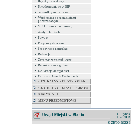
Rejestry i ewidencje
Nieudostępnione w BIP
Jednostki pomocnicze
Współpraca z organizacjami
pozarządowymi
Spółki prawa handlowego
Audyt i kontrole
Petycje
Programy działania
Środowisko naturalne
Redakcja
Zgromadzenia publiczne
Raport o stanie gminy
Deklaracja dostępności
Ochrona Danych Osobowych
CENTRALNY REJESTR ZMIAN
CENTRALNY REJESTR PLIKÓW
STATYSTYKI
MENU PRZEDMIOTOWE
ul. Rynek
Urząd Miejski w Błoniu
05-870 Bł
© ZETO-RZESZÓ