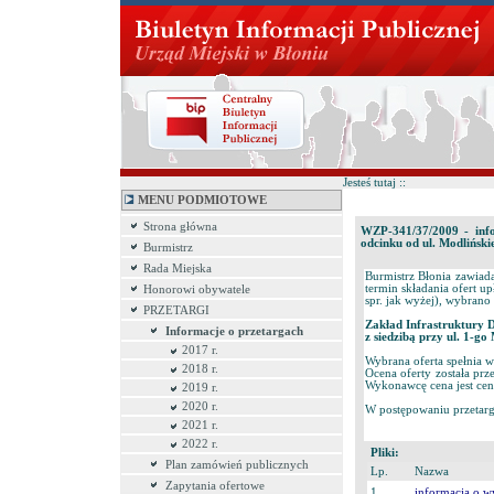
Jesteś tutaj ::
MENU PODMIOTOWE
Strona główna
WZP-341/37/2009 - info
odcinku od ul. Modliński
Burmistrz
Rada Miejska
Burmistrz Błonia zawiad
termin składania ofert u
Honorowi obywatele
spr. jak wyżej), wybrano 
PRZETARGI
Zakład Infrastruktury
Informacje o przetargach
z siedzibą przy ul. 1-go
2017 r.
Wybrana oferta spełnia 
2018 r.
Ocena oferty została p
Wykonawcę cena jest cen
2019 r.
2020 r.
W postępowaniu przetarg
2021 r.
2022 r.
Pliki:
Plan zamówień publicznych
Lp.
Nazwa
Zapytania ofertowe
1.
informacja o w