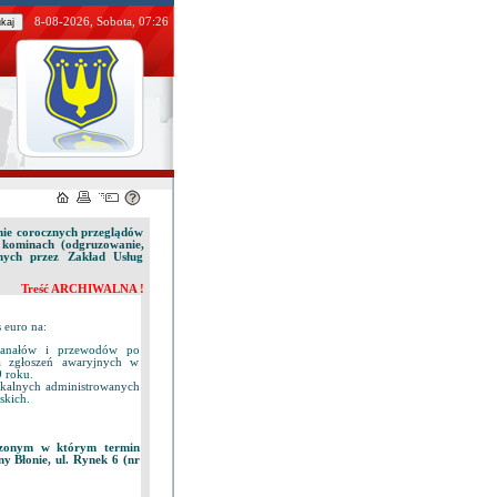
8-08-2026, Sobota, 07:26
nie corocznych przeglądów
 kominach (odgruzowanie,
nych przez Zakład Usług
Treść ARCHIWALNA !
 euro na:
 kanałów i przewodów po
a zgłoszeń awaryjnych w
 roku.
kalnych administrowanych
skich.
iczonym w którym termin
ny Błonie, ul. Rynek 6 (nr