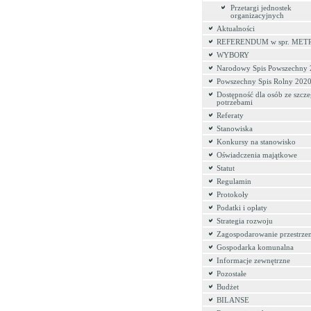
Przetargi jednostek
organizacyjnych
Aktualności
REFERENDUM w spr. MET
WYBORY
Narodowy Spis Powszechny
Powszechny Spis Rolny 202
Dostępność dla osób ze szcz
potrzebami
Referaty
Stanowiska
Konkursy na stanowisko
Oświadczenia majątkowe
Statut
Regulamin
Protokoły
Podatki i opłaty
Strategia rozwoju
Zagospodarowanie przestrze
Gospodarka komunalna
Informacje zewnętrzne
Pozostałe
Budżet
BILANSE