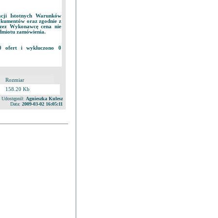
cji Istotnych Warunków
okumentów oraz zgodnie z
rzez Wykonawcę cena nie
dmiotu zamówienia.
0 ofert i wykluczono 0
Rozmiar
158.20 Kb
Udostępnił:
Agnieszka Kulesz
Data:
2009-03-02 16:05:11