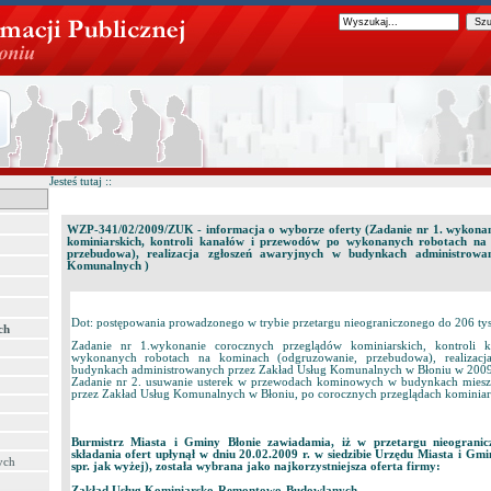
Jesteś tutaj ::
WZP-341/02/2009/ZUK - informacja o wyborze oferty (Zadanie nr 1. wykona
kominiarskich, kontroli kanałów i przewodów po wykonanych robotach na
przebudowa), realizacja zgłoszeń awaryjnych w budynkach administrowa
Komunalnych )
Dot: postępowania prowadzonego w trybie przetargu nieograniczonego do 206 tys
ch
Zadanie nr 1.wykonanie corocznych przeglądów kominiarskich, kontroli
wykonanych robotach na kominach (odgruzowanie, przebudowa), realizacj
budynkach administrowanych przez Zakład Usług Komunalnych w Błoniu w 2009
Zadanie nr 2. usuwanie usterek w przewodach kominowych w budynkach miesz
przez Zakład Usług Komunalnych w Błoniu, po corocznych przeglądach kominiar
Burmistrz Miasta i Gminy Błonie zawiadamia, iż w przetargu nieogran
składania ofert upłynął w dniu 20.02.2009 r. w siedzibie Urzędu Miasta i Gmi
ych
spr. jak wyżej), została wybrana jako najkorzystniejsza oferta firmy:
Zakład Usług Kominiarsko-Remontowo-Budowlanych