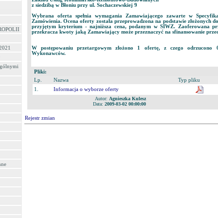
z siedzibą w Błoniu przy ul. Sochaczewskiej 9
Wybrana oferta spełnia wymagania Zamawiającego zawarte w Specyfika
Zamówienia. Ocena oferty została przeprowadzona na podstawie złożonych d
przyjętym kryterium - najniższa cena, podanym w SIWZ. Zaoferowana p
ROPOLII
przekracza kwoty jaką Zamawiający może przeznaczyć na sfinansowanie prze
W postępowaniu przetargowym złożono 1 ofertę, z czego odrzucono 
 2021
Wykonawców.
0
ególnymi
Pliki:
Lp.
Nazwa
Typ pliku
1.
Informacja o wyborze oferty
Autor:
Agnieszka Kulesz
Data:
2009-03-02 00:00:00
Rejestr zmian
nne