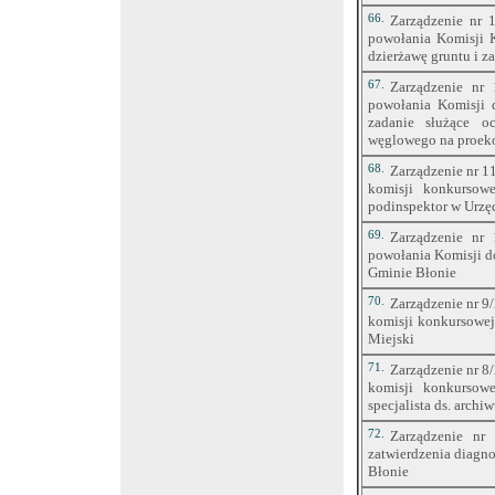
66.
Zarządzenie nr 
powołania Komisji K
dzierżawę gruntu i z
67.
Zarządzenie nr
powołania Komisji 
zadanie służące oc
węglowego na proek
68.
Zarządzenie nr 1
komisji konkursow
podinspektor w Urzę
69.
Zarządzenie nr
powołania Komisji d
Gminie Błonie
70.
Zarządzenie nr 9
komisji konkursowej
Miejski
71.
Zarządzenie nr 8
komisji konkursow
specjalista ds. archi
72.
Zarządzenie nr
zatwierdzenia diagno
Błonie