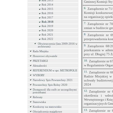
Rok 2013
Gminnej Komisji Sty
Rok 2014
6.
Zarządzenie nr 71
Rok 2015
Komisji konkursowej
Rok 2016
na organizację opiek
Rok 2017
Rok 2018
7.
Zarządzenie nr 70
Rok 2019
zmian w budżecie gm
Rok 2020
8.
Zarządzenie nr 6
Rok 2021
przeprowadzenia kon
Rok 2022
Obwieszczenia (lata 2009-2016 w
9.
Zarządzenie 68/2
archiwum)
przekazania w admi
Rada Miejska
przy ul. Długiej 75
Honorowi obywatele
10.
Zarządzenie nr 6
PRZETARGI
w Regulaminie Orga
Aktualności
REFERENDUM w spr. METROPOLII
11.
Zarządzenie nr 6
WYBORY
Radzie Miejskiej w
uchwały budżetowej
Narodowy Spis Powszechny 2021
2024
Powszechny Spis Rolny 2020
Dostępność dla osób ze szczególnymi
12.
Zarządzenie nr 
potrzebami
określenia i wdr
Referaty
Wewnętrznego i Księ
Stanowiska
organizacyjnych Gmi
Konkursy na stanowisko
13.
Zarządzenie nr 
Oświadczenia majątkowe