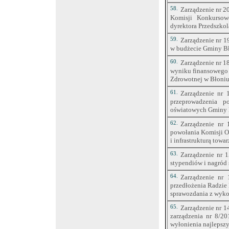
58.
Zarządzenie nr 2
Komisji Konkursow
dyrektora Przedszko
59.
Zarządzenie nr 1
w budżecie Gminy Bł
60.
Zarządzenie nr 1
wyniku finansowego
Zdrowotnej w Błoniu
61.
Zarządzenie nr 
przeprowadzenia p
oświatowych Gminy 
62.
Zarządzenie nr 
powołania Komisji Od
i infrastrukturą towa
63.
Zarządzenie nr 1
stypendiów i nagród
64.
Zarządzenie nr 
przedłożenia Radzie
sprawozdania z wyko
65.
Zarządzenie nr 1
zarządzenia nr 8/2
wyłonienia najlepszy