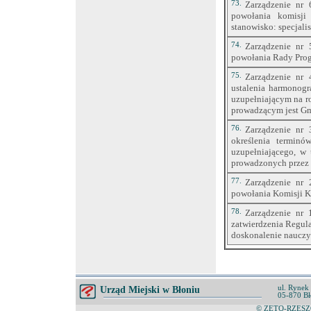
73.
Zarządzenie nr 
powołania komisji
stanowisko: specjali
74.
Zarządzenie nr 
powołania Rady Prog
75.
Zarządzenie nr 
ustalenia harmonog
uzupełniającym na r
prowadzącym jest Gm
76.
Zarządzenie nr 
określenia terminó
uzupełniającego, w
prowadzonych przez
77.
Zarządzenie nr 
powołania Komisji K
78.
Zarządzenie nr 
zatwierdzenia Regul
doskonalenie nauczy
ul. Rynek
Urząd Miejski w Błoniu
05-870 Bł
© ZETO-RZESZÓ