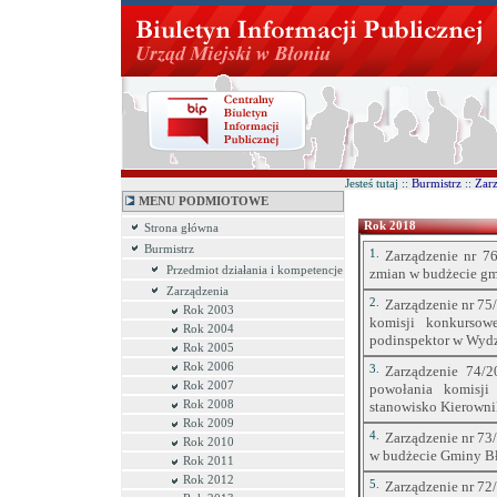
Jesteś tutaj ::
Burmistrz
::
Zar
MENU PODMIOTOWE
Rok 2018
Strona główna
Burmistrz
1.
Zarządzenie nr 7
Przedmiot działania i kompetencje
zmian w budżecie gm
Zarządzenia
2.
Zarządzenie nr 75
Rok 2003
komisji konkursow
Rok 2004
podinspektor w Wydzi
Rok 2005
Rok 2006
3.
Zarządzenie 74/
Rok 2007
powołania komisji
Rok 2008
stanowisko Kierownik
Rok 2009
4.
Zarządzenie nr 73
Rok 2010
w budżecie Gminy Bł
Rok 2011
Rok 2012
5.
Zarządzenie nr 72