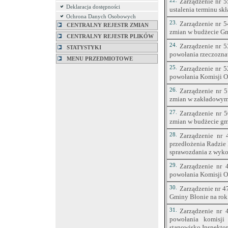
22.
Zarządzenie nr 5
Deklaracja dostępności
ustalenia terminu s
Ochrona Danych Osobowych
23.
Zarządzenie nr 5
CENTRALNY REJESTR ZMIAN
zmian w budżecie Gm
CENTRALNY REJESTR PLIKÓW
24.
Zarządzenie nr 5
STATYSTYKI
powołania rzeczozn
MENU PRZEDMIOTOWE
25.
Zarządzenie nr 5
powołania Komisji O
26.
Zarządzenie nr 
zmian w zakładowym 
27.
Zarządzenie nr 
zmian w budżecie gm
28.
Zarządzenie nr 
przedłożenia Radzie
sprawozdania z wykon
29.
Zarządzenie nr 
powołania Komisji O
30.
Zarządzenie nr 4
Gminy Błonie na rok
31.
Zarządzenie nr 
powołania komisji
stanowisko Inspektor