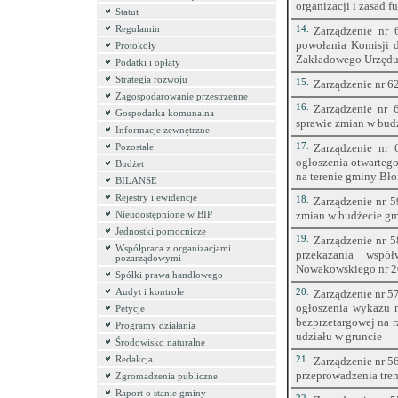
organizacji i zasad 
Statut
Regulamin
14.
Zarządzenie nr 
powołania Komisji 
Protokoły
Zakładowego Urzędu
Podatki i opłaty
Strategia rozwoju
15.
Zarządzenie nr 6
Zagospodarowanie przestrzenne
16.
Zarządzenie nr 
Gospodarka komunalna
sprawie zmian w bud
Informacje zewnętrzne
17.
Zarządzenie nr 
Pozostałe
ogłoszenia otwartego
Budżet
na terenie gminy Bło
BILANSE
Rejestry i ewidencje
18.
Zarządzenie nr 5
zmian w budżecie gm
Nieudostępnione w BIP
Jednostki pomocnicze
19.
Zarządzenie nr 5
Współpraca z organizacjami
przekazania wspó
pozarządowymi
Nowakowskiego nr 2
Spółki prawa handlowego
Audyt i kontrole
20.
Zarządzenie nr 5
ogłoszenia wykazu 
Petycje
bezprzetargowej na 
Programy działania
udziału w gruncie
Środowisko naturalne
Redakcja
21.
Zarządzenie nr 5
przeprowadzenia tren
Zgromadzenia publiczne
Raport o stanie gminy