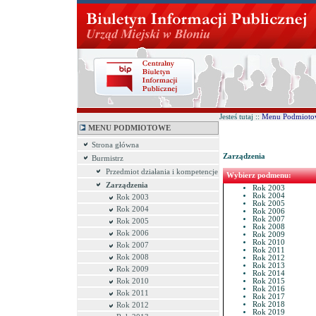
Jesteś tutaj ::
Menu Podmioto
MENU PODMIOTOWE
Strona główna
Zarządzenia
Burmistrz
Przedmiot działania i kompetencje
Wybierz podmenu:
Zarządzenia
Rok 2003
Rok 2004
Rok 2003
Rok 2005
Rok 2004
Rok 2006
Rok 2007
Rok 2005
Rok 2008
Rok 2006
Rok 2009
Rok 2010
Rok 2007
Rok 2011
Rok 2008
Rok 2012
Rok 2013
Rok 2009
Rok 2014
Rok 2010
Rok 2015
Rok 2016
Rok 2011
Rok 2017
Rok 2018
Rok 2012
Rok 2019