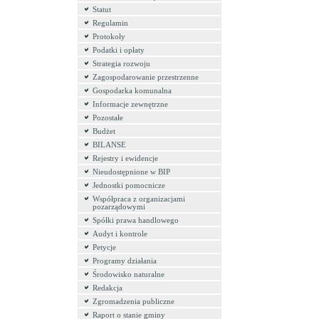
Statut
Regulamin
Protokoły
Podatki i opłaty
Strategia rozwoju
Zagospodarowanie przestrzenne
Gospodarka komunalna
Informacje zewnętrzne
Pozostałe
Budżet
BILANSE
Rejestry i ewidencje
Nieudostępnione w BIP
Jednostki pomocnicze
Współpraca z organizacjami
pozarządowymi
Spółki prawa handlowego
Audyt i kontrole
Petycje
Programy działania
Środowisko naturalne
Redakcja
Zgromadzenia publiczne
Raport o stanie gminy