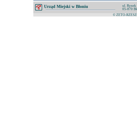
ul. Rynek
Urząd Miejski w Błoniu
05-870 Bł
© ZETO-RZESZÓ