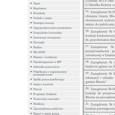
Uchwały Nr LV/386/10
Statut
G Ośrodka Kultury w
Regulamin
15.
Zarządzenie Nr 6
Protokoły
obszarze Gminy Bło
Podatki i opłaty
obwieszczeń wyborc
Strategia rozwoju
miejsc do publiczne
Zagospodarowanie przestrzenne
16.
Zarządzenie Nr 
Gospodarka komunalna
komisji konkursowej
Informacje zewnętrzne
ds. pozyskiwania fu
Pozostałe
17.
Zarządzenie N
Budżet
przeprowadzenia p
BILANSE
oświatowej w Gminie
Rejestry i ewidencje
18.
Zarządzenie Nr 
Nieudostępnione w BIP
budżecie gminy na 2
Jednostki pomocnicze
Współpraca z organizacjami
19.
Zarządzenie Nr 6
pozarządowymi
rekrutacji i udział
Spółki prawa handlowego
gminie Błonie"
Audyt i kontrole
20.
Zarządzenie Nr 6
Petycje
komisji do przepro
Programy działania
Błoniu na prowadzeni
Środowisko naturalne
Redakcja
21.
Zarządzenie Nr 
komisji przetargowej
Zgromadzenia publiczne
Raport o stanie gminy