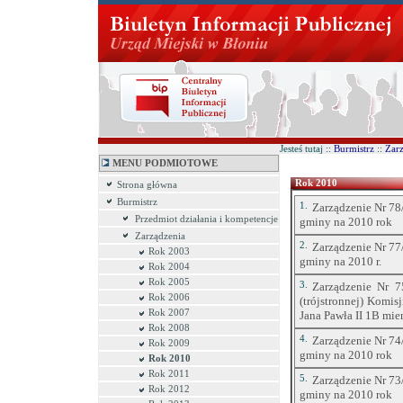
Jesteś tutaj ::
Burmistrz
::
Zar
MENU PODMIOTOWE
Rok 2010
Strona główna
Burmistrz
1.
Zarządzenie Nr 78/
Przedmiot działania i kompetencje
gminy na 2010 rok
Zarządzenia
2.
Zarządzenie Nr 77/
Rok 2003
gminy na 2010 r.
Rok 2004
Rok 2005
3.
Zarządzenie Nr 7
Rok 2006
(trójstronnej) Komis
Rok 2007
Jana Pawła II 1B mie
Rok 2008
4.
Zarządzenie Nr 74/
Rok 2009
gminy na 2010 rok
Rok 2010
Rok 2011
5.
Zarządzenie Nr 73/
Rok 2012
gminy na 2010 rok