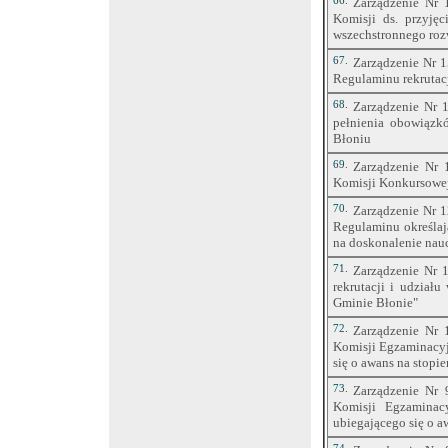
66.
Zarządzenie Nr 
Komisji ds. przyję
wszechstronnego ro
67.
Zarządzenie Nr 1
Regulaminu rekrutacj
68.
Zarządzenie Nr 1
pełnienia obowiązk
Błoniu
69.
Zarządzenie Nr 
Komisji Konkursowe
70.
Zarządzenie Nr 1
Regulaminu określaj
na doskonalenie nau
71.
Zarządzenie Nr 1
rekrutacji i udział
Gminie Błonie"
72.
Zarządzenie Nr 
Komisji Egzaminacyj
się o awans na stop
73.
Zarządzenie Nr 
Komisji Egzaminac
ubiegającego się o 