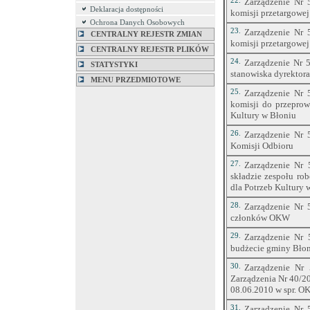
22.
Zarządzenie Nr 
Deklaracja dostępności
komisji przetargowej
Ochrona Danych Osobowych
23.
Zarządzenie Nr 
CENTRALNY REJESTR ZMIAN
komisji przetargowej
CENTRALNY REJESTR PLIKÓW
24.
Zarządzenie Nr 5
STATYSTYKI
stanowiska dyrektora
MENU PRZEDMIOTOWE
25.
Zarządzenie Nr 
komisji do przepro
Kultury w Błoniu
26.
Zarządzenie Nr 
Komisji Odbioru
27.
Zarządzenie Nr 
składzie zespołu r
dla Potrzeb Kultury 
28.
Zarządzenie Nr 
członków OKW
29.
Zarządzenie Nr 
budżecie gminy Błon
30.
Zarządzenie Nr 
Zarządzenia Nr 40/20
08.06.2010 w spr. 
31.
Zarządzenie Nr 