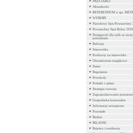
PRZETARGI
Aktualności
REFERENDUM w spr. MET
WYBORY
Narodowy Spis Powszechny
Powszechny Spis Rolny 202
Dostępność dla osób ze szcz
potrzebami
Referaty
Stanowiska
Konkursy na stanowisko
Oświadczenia majątkowe
Statut
Regulamin
Protokoły
Podatki i opłaty
Strategia rozwoju
Zagospodarowanie przestrze
Gospodarka komunalna
Informacje zewnętrzne
Pozostałe
Budżet
BILANSE
Rejestry i ewidencje