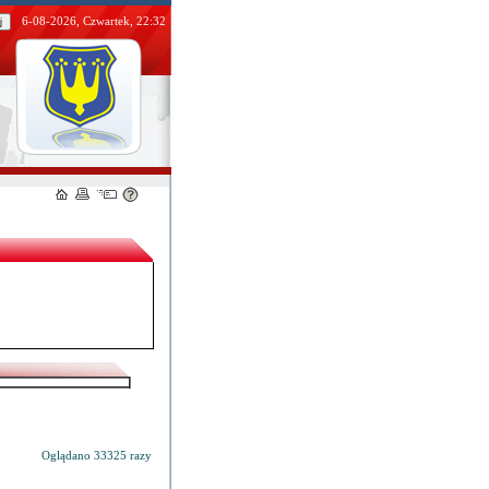
Gałkowska
09:19:08
6-08-2026, Czwartek, 22:32
acji
2009-05-
Agnieszka
ką a
12
Gałkowska
09:18:46
2009-05-
dium
Agnieszka
12
Gałkowska
09:18:32
az z
2009-05-
Agnieszka
ty w
12
Gałkowska
09:17:54
2009-05-
onie
Agnieszka
12
Gałkowska
09:17:25
2009-05-
onie
Agnieszka
12
Gałkowska
09:17:02
2009-05-
lanu
Agnieszka
12
Gałkowska
09:16:29
2009-05-
Agnieszka
12
Gałkowska
09:16:09
2009-05-
az z
Agnieszka
12
Gałkowska
09:15:48
y na
2009-05-
Agnieszka
Park
12
Gałkowska
09:15:30
2009-05-
wego
Agnieszka
12
Gałkowska
09:15:01
spr.
2009-05-
Agnieszka
pn.:
12
Gałkowska
09:14:39
Oglądano 33325 razy