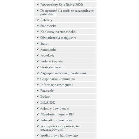
Powszechny Spis Rolny 2020
Dostępność dla osób ze szczególnymi
potrzebami
Referaty
Stanowiska
Konkursy na stanowisko
Oświadczenia majątkowe
Statut
Regulamin
Protokoły
Podatki i opłaty
Strategia rozwoju
Zagospodarowanie przestrzenne
Gospodarka komunalna
Informacje zewnętrzne
Pozostałe
Budżet
BILANSE
Rejestry i ewidencje
Nieudostępnione w BIP
Jednostki pomocnicze
Współpraca z organizacjami
pozarządowymi
Spółki prawa handlowego