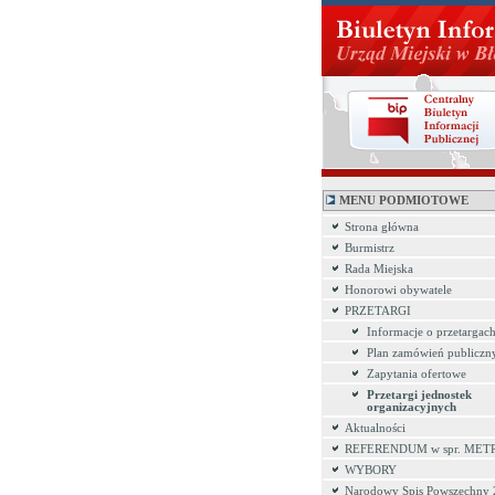
MENU PODMIOTOWE
Strona główna
Burmistrz
Rada Miejska
Honorowi obywatele
PRZETARGI
Informacje o przetargac
Plan zamówień publiczn
Zapytania ofertowe
Przetargi jednostek
organizacyjnych
Aktualności
REFERENDUM w spr. MET
WYBORY
Narodowy Spis Powszechny