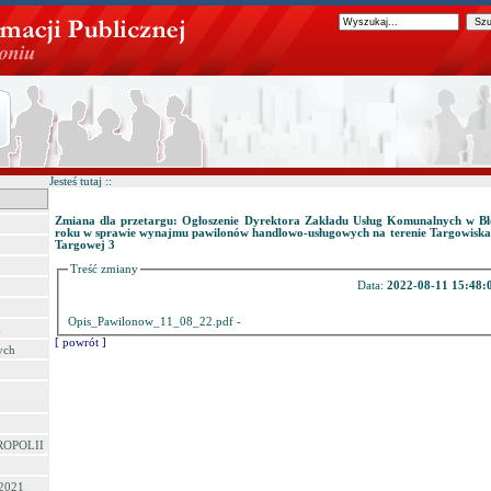
Jesteś tutaj ::
Zmiana dla przetargu: Ogłoszenie Dyrektora Zakładu Usług Komunalnych w Bło
roku w sprawie wynajmu pawilonów handlowo-usługowych na terenie Targowiska M
Targowej 3
Treść zmiany
Data:
2022-08-11 15:48:
Opis_Pawilonow_11_08_22.pdf -
h
[ powrót ]
ych
ROPOLII
 2021