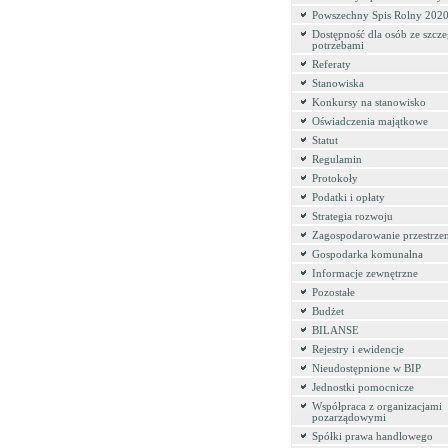
Powszechny Spis Rolny 202
Dostępność dla osób ze szcz
potrzebami
Referaty
Stanowiska
Konkursy na stanowisko
Oświadczenia majątkowe
Statut
Regulamin
Protokoły
Podatki i opłaty
Strategia rozwoju
Zagospodarowanie przestrze
Gospodarka komunalna
Informacje zewnętrzne
Pozostałe
Budżet
BILANSE
Rejestry i ewidencje
Nieudostępnione w BIP
Jednostki pomocnicze
Współpraca z organizacjami
pozarządowymi
Spółki prawa handlowego