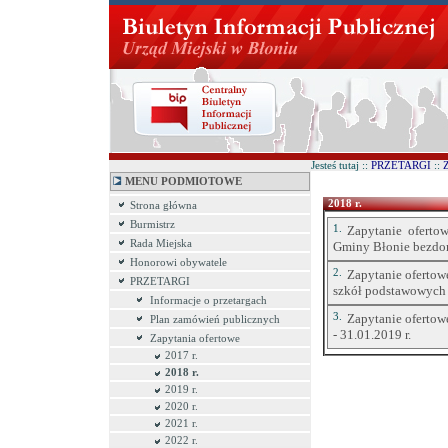
Jesteś tutaj ::
PRZETARGI
::
Z
MENU PODMIOTOWE
2018 r.
Strona główna
Burmistrz
1.
Zapytanie oferto
Rada Miejska
Gminy Błonie bezdomn
Honorowi obywatele
2.
Zapytanie ofertow
PRZETARGI
szkół podstawowych
Informacje o przetargach
3.
Zapytanie ofertow
Plan zamówień publicznych
- 31.01.2019 r.
Zapytania ofertowe
2017 r.
2018 r.
2019 r.
2020 r.
2021 r.
2022 r.