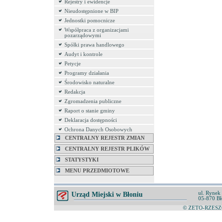
Rejestry i ewidencje
Nieudostępnione w BIP
Jednostki pomocnicze
Współpraca z organizacjami
pozarządowymi
Spółki prawa handlowego
Audyt i kontrole
Petycje
Programy działania
Środowisko naturalne
Redakcja
Zgromadzenia publiczne
Raport o stanie gminy
Deklaracja dostępności
Ochrona Danych Osobowych
CENTRALNY REJESTR ZMIAN
CENTRALNY REJESTR PLIKÓW
STATYSTYKI
MENU PRZEDMIOTOWE
ul. Rynek
Urząd Miejski w Błoniu
05-870 Bł
© ZETO-RZESZÓ