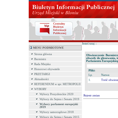
Jesteś tutaj ::
MENU PODMIOTOWE
Strona główna
Obwieszczenie Burmistr
obwody do głosowania, i
Burmistrz
Parlamentu Europejskieg
Rada Miejska
Honorowi obywatele
Pliki:
PRZETARGI
Lp.
Nazwa
Aktualności
1.
Treść obwies
REFERENDUM w spr. METROPOLII
WYBORY
Wybory Prezydenckie 2020
Rejestr zmian
Wybory do Sejmu i Senatu 2019
Wybory parlament europejski
2019
Wybory samorządowe 2018
Wybory do Sejmu i Senatu 2015