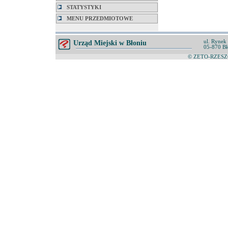
STATYSTYKI
MENU PRZEDMIOTOWE
ul. Rynek
Urząd Miejski w Błoniu
05-870 Bł
© ZETO-RZESZÓ