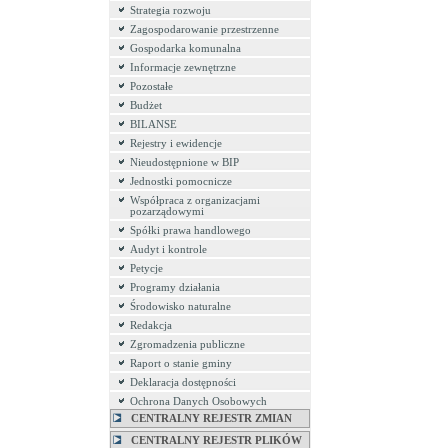
Strategia rozwoju
Zagospodarowanie przestrzenne
Gospodarka komunalna
Informacje zewnętrzne
Pozostałe
Budżet
BILANSE
Rejestry i ewidencje
Nieudostępnione w BIP
Jednostki pomocnicze
Współpraca z organizacjami
pozarządowymi
Spółki prawa handlowego
Audyt i kontrole
Petycje
Programy działania
Środowisko naturalne
Redakcja
Zgromadzenia publiczne
Raport o stanie gminy
Deklaracja dostępności
Ochrona Danych Osobowych
CENTRALNY REJESTR ZMIAN
CENTRALNY REJESTR PLIKÓW