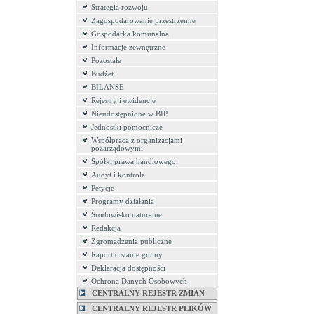
Strategia rozwoju
Zagospodarowanie przestrzenne
Gospodarka komunalna
Informacje zewnętrzne
Pozostałe
Budżet
BILANSE
Rejestry i ewidencje
Nieudostępnione w BIP
Jednostki pomocnicze
Współpraca z organizacjami
pozarządowymi
Spółki prawa handlowego
Audyt i kontrole
Petycje
Programy działania
Środowisko naturalne
Redakcja
Zgromadzenia publiczne
Raport o stanie gminy
Deklaracja dostępności
Ochrona Danych Osobowych
CENTRALNY REJESTR ZMIAN
CENTRALNY REJESTR PLIKÓW