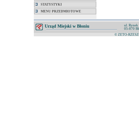
STATYSTYKI
MENU PRZEDMIOTOWE
ul. Rynek
Urząd Miejski w Błoniu
05-870 Bł
© ZETO-RZESZÓ