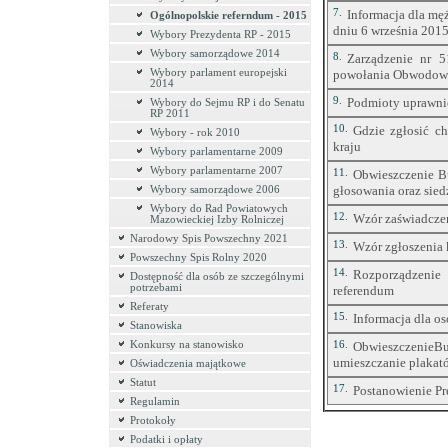
7.
Informacja dla mę
Ogólnopolskie referndum - 2015
dniu 6 września 2015
Wybory Prezydenta RP - 2015
Wybory samorządowe 2014
8.
Zarządzenie nr 5
Wybory parlament europejski
powołania Obwodowy
2014
9.
Podmioty uprawni
Wybory do Sejmu RP i do Senatu
RP 2011
10.
Gdzie zgłosić c
Wybory - rok 2010
kraju
Wybory parlamentarne 2009
Wybory parlamentarne 2007
11.
Obwieszczenie B
głosowania oraz sie
Wybory samorządowe 2006
Wybory do Rad Powiatowych
12.
Wzór zaświadczen
Mazowieckiej Izby Rolniczej
Narodowy Spis Powszechny 2021
13.
Wzór zgłoszenia 
Powszechny Spis Rolny 2020
14.
Rozporządzenie
Dostępność dla osób ze szczególnymi
potrzebami
referendum
Referaty
15.
Informacja dla o
Stanowiska
Konkursy na stanowisko
16.
ObwieszczenieB
umieszczanie plakat
Oświadczenia majątkowe
Statut
17.
Postanowienie Pr
Regulamin
Protokoły
Podatki i opłaty