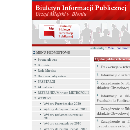
Jesteś tutaj ::
Menu Podmioto
MENU PODMIOTOWE
Ogólnopolskie referndum
Strona główna
Burmistrz
1.
Frekwencja w refe
Rada Miejska
2.
Informacja o skł
Honorowi obywatele
PRZETARGI
3.
Zarządzenie Nr 58
Aktualności
składzie Obwodowej 
REFERENDUM w spr. METROPOLII
4.
Informacja o s
WYBORY
Przedszkolu Publicz
Wybory Prezydenckie 2020
5.
Zarządzenie nr 56
Wybory do Sejmu i Senatu 2019
składzie Obwodowej 
Wybory parlament europejski
2019
6.
Zarządzenie nr 5
Wybory samorządowe 2018
uzupełnienia składu
Wybory do Sejmu i Senatu 2015