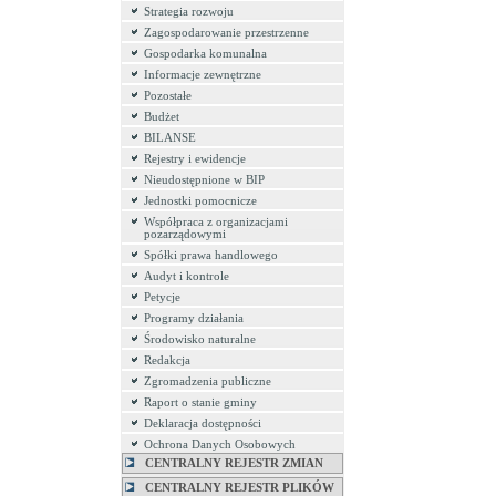
Strategia rozwoju
Zagospodarowanie przestrzenne
Gospodarka komunalna
Informacje zewnętrzne
Pozostałe
Budżet
BILANSE
Rejestry i ewidencje
Nieudostępnione w BIP
Jednostki pomocnicze
Współpraca z organizacjami
pozarządowymi
Spółki prawa handlowego
Audyt i kontrole
Petycje
Programy działania
Środowisko naturalne
Redakcja
Zgromadzenia publiczne
Raport o stanie gminy
Deklaracja dostępności
Ochrona Danych Osobowych
CENTRALNY REJESTR ZMIAN
CENTRALNY REJESTR PLIKÓW