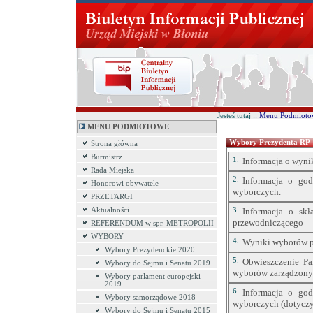
Jesteś tutaj ::
Menu Podmioto
MENU PODMIOTOWE
Wybory Prezydenta RP 
Strona główna
Burmistrz
1.
Informacja o wynik
Rada Miejska
2.
Informacja o go
Honorowi obywatele
wyborczych.
PRZETARGI
Aktualności
3.
Informacja o sk
przewodniczącego
REFERENDUM w spr. METROPOLII
WYBORY
4.
Wyniki wyborów pr
Wybory Prezydenckie 2020
5.
Obwieszczenie P
Wybory do Sejmu i Senatu 2019
wyborów zarządzonyc
Wybory parlament europejski
2019
6.
Informacja o go
Wybory samorządowe 2018
wyborczych (dotyczy
Wybory do Sejmu i Senatu 2015