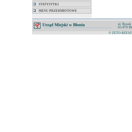
STATYSTYKI
MENU PRZEDMIOTOWE
ul. Rynek
Urząd Miejski w Błoniu
05-870 Bł
© ZETO-RZESZÓ