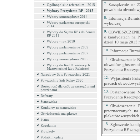
7.
Zarządzenie nr 2
Ogólnopolskie referndum - 2015
powołania obwodowy
Wybory Prezydenta RP - 2015
Wybory samorządowe 2014
8.
Informacja Burmis
Wybory parlament europejski
wyborczej
2014
9.
OBWIESZCZENIE 
Wybory do Sejmu RP i do Senatu
RP 2011
o kandydatach na P
Wybory - rok 2010
dzień 10 maja 2015 r
Wybory parlamentarne 2009
10.
Informacja Burmi
Wybory parlamentarne 2007
11.
Obwieszczenie B
Wybory samorządowe 2006
obwodów głosowani
Wybory do Rad Powiatowych
Mazowieckiej Izby Rolniczej
Prezydenta Rzeczypos
Narodowy Spis Powszechny 2021
12.
Wyjaśnienia Pańs
Powszechny Spis Rolny 2020
pracach obwodowych
Dostępność dla osób ze szczególnymi
potrzebami
13.
Postanowienie 
Referaty
Prezydenta Rzeczypos
Stanowiska
14.
Obwieszczenie 
Konkursy na stanowisko
przeznaczonych na
Oświadczenia majątkowe
plakatów wszystkich
Statut
15.
Zgłoszenie kand
Regulamin
Prezydenta RP zarząd
Protokoły
Podatki i opłaty