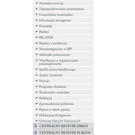
Strategia rozwoju
Zagospodarowanie przestrzenne
Gospodarka komunalna
Informacje zewnętrzne
Pozostałe
Budżet
BILANSE
Rejestry i ewidencje
Nieudostępnione w BIP
Jednostki pomocnicze
Współpraca z organizacjami
pozarządowymi
Spółki prawa handlowego
Audyt i kontrole
Petycje
Programy działania
Środowisko naturalne
Redakcja
Zgromadzenia publiczne
Raport o stanie gminy
Deklaracja dostępności
Ochrona Danych Osobowych
CENTRALNY REJESTR ZMIAN
CENTRALNY REJESTR PLIKÓW