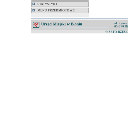
STATYSTYKI
MENU PRZEDMIOTOWE
ul. Rynek
Urząd Miejski w Błoniu
05-870 Bł
© ZETO-RZESZÓ