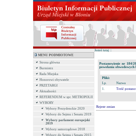
Jesteś tutaj ::
MENU PODMIOTOWE
Strona główna
Postanowienie nr 184/
powołania obwodowych k
Burmistrz
Rada Miejska
Pliki:
Honorowi obywatele
Lp.
Nazwa
PRZETARGI
1.
Treść postano
Aktualności
REFERENDUM w spr. METROPOLII
WYBORY
Rejestr zmian
Wybory Prezydenckie 2020
Wybory do Sejmu i Senatu 2019
Wybory parlament europejski
2019
Wybory samorządowe 2018
Wybory do Sejmu i Senatu 2015