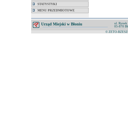
STATYSTYKI
MENU PRZEDMIOTOWE
ul. Rynek
Urząd Miejski w Błoniu
05-870 Bł
© ZETO-RZESZÓ