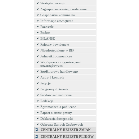
Strategia rozwoju
Zagospodarowanie przestrzenne
Gospodarka komunalna
Informacje zewnętrzne
Pozostałe
Budżet
BILANSE
Rejestry i ewidencje
Nieudostępnione w BIP
Jednostki pomocnicze
Współpraca z organizacjami
pozarządowymi
Spółki prawa handlowego
Audyt i kontrole
Petycje
Programy działania
Środowisko naturalne
Redakcja
Zgromadzenia publiczne
Raport o stanie gminy
Deklaracja dostępności
Ochrona Danych Osobowych
CENTRALNY REJESTR ZMIAN
CENTRALNY REJESTR PLIKÓW