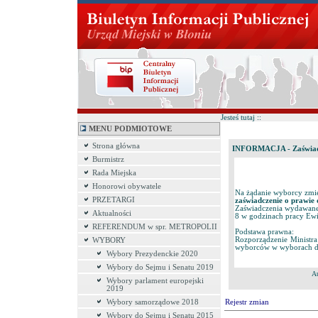
Jesteś tutaj ::
MENU PODMIOTOWE
Strona główna
INFORMACJA - Zaświadc
Burmistrz
Rada Miejska
Honorowi obywatele
Na żądanie wyborcy zmi
PRZETARGI
zaświadczenie o prawie 
Zaświadczenia wydawane 
Aktualności
8 w godzinach pracy Ew
REFERENDUM w spr. METROPOLII
Podstawa prawna:
Rozporządzenie Ministra
WYBORY
wyborców w wyborach do 
Wybory Prezydenckie 2020
Wybory do Sejmu i Senatu 2019
A
Wybory parlament europejski
2019
Wybory samorządowe 2018
Rejestr zmian
Wybory do Sejmu i Senatu 2015