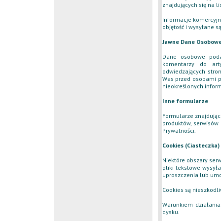
znajdujących się na 
Informacje komercyjne
objętość i wysyłane s
Jawne Dane Osobow
Dane osobowe poda
komentarzy do art
odwiedzających stro
Was przed osobami pr
nieokreślonych inform
Inne formularze
Formularze znajdując
produktów, serwisów
Prywatności.
Cookies (Ciasteczka)
Niektóre obszary ser
pliki tekstowe wysył
uproszczenia lub umo
Cookies są nieszkodli
Warunkiem działania 
dysku.