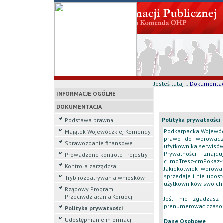
Jesteś tutaj ::
Dokumentac
INFORMACJE OGÓLNE
DOKUMENTACJA
Polityka prywatności
Podstawa prawna
Podkarpacka Wojewód
Majątek Wojewódzkiej Komendy
prawo do wprowadza
Sprawozdanie finansowe
użytkownika serwisów
Prywatności znaj
Prowadzone kontrole i rejestry
c=mdTresc-cmPokaz-
Kontrola zarządcza
Jakiekolwiek wprow
sprzedaje i nie udos
Tryb rozpatrywania wniosków
użytkowników swoich 
Rządowy Program
Przeciwdziałania Korupcji
Jeśli nie zgadzasz
prenumerować czasop
Polityka prywatności
Udostępnianie informacji
Dane Osobowe