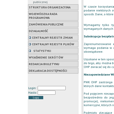
publicznej
W czasie korzystan
STRUKTURA ORGANIZACYJNA
podanie niektórych 
WOJEWÓDZKA RADA
sposób. Dane, o które
PROGRAMOWA
ZAMÓWIENIA PUBLICZNE
Wymagamy tylko tyc
wymaganych danych za
DZIAŁALNOŚĆ
Subskrypcja bezpłat
CENTRALNY REJESTR ZMIAN
Zaprenumerowanie e
CENTRALNY REJESTR PLIKÓW
wymaga podania w od
STATYSTYKI
obowiązkowe.
WYJAŚNIENIE SKRÓTÓW
Uzyskane w ten sposó
do tego, aby można 
REDAKCJA BIULETYNU
OHP zwracać się do cz
DEKLARACJA DOSTĘPNOŚCI
Niezapowiedziane W
PWK OHP zastrzega 
których dane kontakto
Login:
Hasło:
Pod pojęciem niezap
bezpośrednio do jeg
promocje), niekomerc
komercyjne, których 
Podmioty zlecające