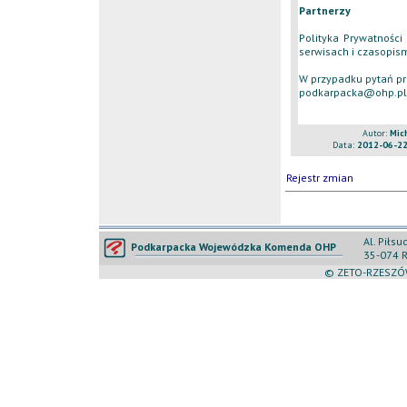
Partnerzy
Polityka Prywatnośc
serwisach i czasopis
W przypadku pytań pr
podkarpacka@ohp.pl
Autor:
Mic
Data:
2012-06-22
Rejestr zmian
Al. Piłs
Podkarpacka Wojewódzka Komenda OHP
35-074 
© ZETO-RZESZÓW 