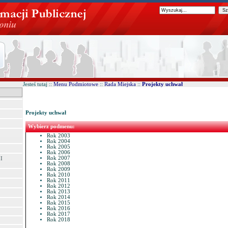
Jesteś tutaj ::
Menu Podmiotowe
::
Rada Miejska
::
Projekty uchwał
Projekty uchwał
Wybierz podmenu:
Rok 2003
Rok 2004
Rok 2005
Rok 2006
Rok 2007
II
Rok 2008
Rok 2009
Rok 2010
Rok 2011
Rok 2012
Rok 2013
Rok 2014
Rok 2015
Rok 2016
Rok 2017
Rok 2018