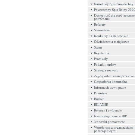
Narodowy Spis Powszechny
Powszechny Spis Rolny 202
Dostępność dla osób ze szcz
potrzebami
Referaty
Stanowiska
Konkursy na stanowisko
Oświadczenia majątkowe
Statut
Regulamin
Protokoły
Podatki i opłaty
Strategia rozwoju
Zagospodarowanie przestrze
Gospodarka komunalna
Informacje zewnętrzne
Pozostałe
Budżet
BILANSE
Rejestry i ewidencje
Nieudostępnione w BIP
Jednostki pomocnicze
Współpraca z organizacjami
pozarządowymi