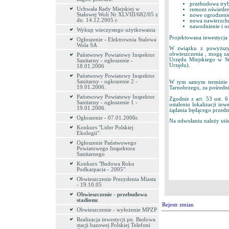
przebudowa tryb
Uchwała Rady Miejskiej w
remont oświetlen
Stalowej Woli Nr XLVIII/682/05 z
nowe ogrodzenie
dn. 14.12.2005 r.
nowa nawierzchn
nawodnienie i o
Wykup wieczystego użytkowania
Projektowana inwestycja n
Ogłoszenie - Elektrownia Stalowa
Wola SA
W związku z powyższym
obwieszczenia , mogą za
Państwowy Powiatowy Inspektor
Urzędu Miejskiego w St
Sanitarny - ogłoszenie -
Urzędu).
18.01.2006
Państwowy Powiatowy Inspektor
Sanitarny - ogłoszenie 2 -
W tym samym terminie 
19.01.2006.
Tarnobrzegu, za pośredni
Państwowy Powiatowy Inspektor
Zgodnie z art. 53 ust. 
Sanitarny - ogłoszenie 1 -
ustaleniu lokalizacji inw
19.01.2006.
żądania będącego przedm
Ogłoszenie - 07.01.2006r.
Na odwołaniu należy uiśc
Konkurs "Lider Polskiej
Ekologii".
Ogłoszenie Państwowego
Powiatowego Inspektora
Sanitarnego
Konkurs "Budowa Roku
Podkarpacia - 2005"
Obwieszczenie Prezydenta Miasta
- 19.10.05
Obwieszczenie - przebudowa
stadionu
Rejestr zmian
Obwieszczenie - wyłożenie MPZP
Realizacja inwestycji pn. Budowa
stacji bazowej Polskiej Telefoni