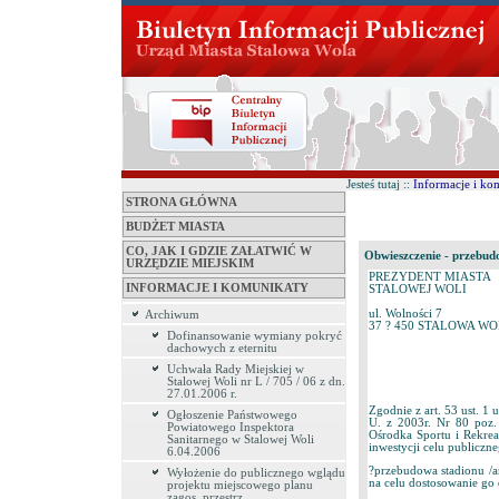
Jesteś tutaj ::
Informacje i ko
STRONA GŁÓWNA
BUDŻET MIASTA
CO, JAK I GDZIE ZAŁATWIĆ W
Obwieszczenie - przebud
URZĘDZIE MIEJSKIM
PREZYDENT MIASTA
INFORMACJE I KOMUNIKATY
STALOWEJ WOLI
ul. Wolności 7
Archiwum
37 ? 450 STALOWA WOLA
Dofinansowanie wymiany pokryć
dachowych z eternitu
Uchwała Rady Miejskiej w
Stalowej Woli nr L / 705 / 06 z dn.
27.01.2006 r.
Zgodnie z art. 53 ust. 1
Ogłoszenie Państwowego
U. z 2003r. Nr 80 poz.
Powiatowego Inspektora
Ośrodka Sportu i Rekreac
Sanitarnego w Stalowej Woli
inwestycji celu publiczn
6.04.2006
?przebudowa stadionu /ar
Wyłożenie do publicznego wglądu
na celu dostosowanie go
projektu miejscowego planu
zagos. przestrz.