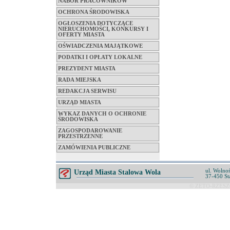
NABÓR PRACOWNIKÓW
OCHRONA ŚRODOWISKA
OGŁOSZENIA DOTYCZĄCE
NIERUCHOMOŚCI, KONKURSY I
OFERTY MIASTA
OŚWIADCZENIA MAJĄTKOWE
PODATKI I OPŁATY LOKALNE
PREZYDENT MIASTA
RADA MIEJSKA
REDAKCJA SERWISU
URZĄD MIASTA
WYKAZ DANYCH O OCHRONIE
ŚRODOWISKA
ZAGOSPODAROWANIE
PRZESTRZENNE
ZAMÓWIENIA PUBLICZNE
ul. Wolnoś
Urząd Miasta Stalowa Wola
37-450 St
© ZETO-RZESZÓ