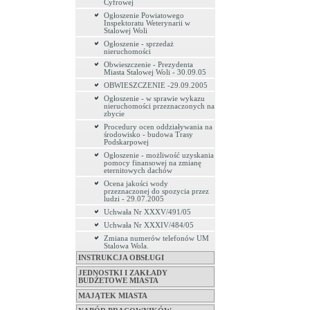
Cyfrowej
Ogłoszenie Powiatowego
Inspektoratu Weterynarii w
Stalowej Woli
Ogłoszenie - sprzedaż
nieruchomości
Obwieszczenie - Prezydenta
Miasta Stalowej Woli - 30.09.05
OBWIESZCZENIE -29.09.2005
Ogłoszenie - w sprawie wykazu
nieruchomości przeznaczonych na
zbycie
Procedury ocen oddziaływania na
środowisko - budowa Trasy
Podskarpowej
Ogłoszenie - możliwość uzyskania
pomocy finansowej na zmianę
eternitowych dachów
Ocena jakości wody
przeznaczonej do spozycia przez
ludzi - 29.07.2005
Uchwała Nr XXXV/491/05
Uchwała Nr XXXIV/484/05
Zmiana numerów telefonów UM
Stalowa Wola.
INSTRUKCJA OBSŁUGI
JEDNOSTKI I ZAKŁADY
BUDŻETOWE MIASTA
MAJĄTEK MIASTA