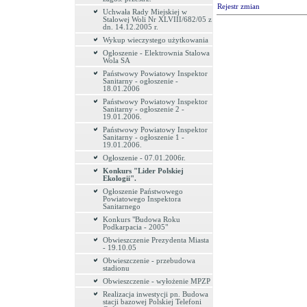
Rejestr zmian
Uchwała Rady Miejskiej w
Stalowej Woli Nr XLVIII/682/05 z
dn. 14.12.2005 r.
Wykup wieczystego użytkowania
Ogłoszenie - Elektrownia Stalowa
Wola SA
Państwowy Powiatowy Inspektor
Sanitarny - ogłoszenie -
18.01.2006
Państwowy Powiatowy Inspektor
Sanitarny - ogłoszenie 2 -
19.01.2006.
Państwowy Powiatowy Inspektor
Sanitarny - ogłoszenie 1 -
19.01.2006.
Ogłoszenie - 07.01.2006r.
Konkurs "Lider Polskiej
Ekologii".
Ogłoszenie Państwowego
Powiatowego Inspektora
Sanitarnego
Konkurs "Budowa Roku
Podkarpacia - 2005"
Obwieszczenie Prezydenta Miasta
- 19.10.05
Obwieszczenie - przebudowa
stadionu
Obwieszczenie - wyłożenie MPZP
Realizacja inwestycji pn. Budowa
stacji bazowej Polskiej Telefoni