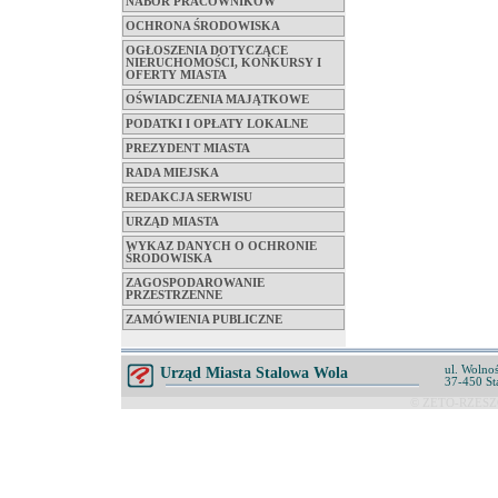
NABÓR PRACOWNIKÓW
OCHRONA ŚRODOWISKA
OGŁOSZENIA DOTYCZĄCE
NIERUCHOMOŚCI, KONKURSY I
OFERTY MIASTA
OŚWIADCZENIA MAJĄTKOWE
PODATKI I OPŁATY LOKALNE
PREZYDENT MIASTA
RADA MIEJSKA
REDAKCJA SERWISU
URZĄD MIASTA
WYKAZ DANYCH O OCHRONIE
ŚRODOWISKA
ZAGOSPODAROWANIE
PRZESTRZENNE
ZAMÓWIENIA PUBLICZNE
ul. Wolnoś
Urząd Miasta Stalowa Wola
37-450 St
© ZETO-RZESZÓ