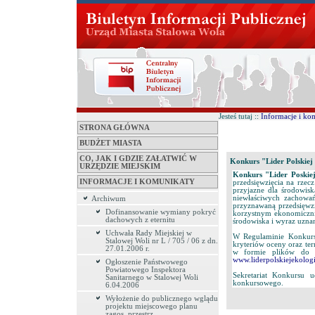
Jesteś tutaj ::
Informacje i ko
STRONA GŁÓWNA
BUDŻET MIASTA
CO, JAK I GDZIE ZAŁATWIĆ W
Konkurs "Lider Polskiej 
URZĘDZIE MIEJSKIM
Konkurs "Lider Poskiej
INFORMACJE I KOMUNIKATY
przedsięwzięcia na rzec
przyjazne dla środowisk
niewłaściwych zachowań.
Archiwum
przyznawaną przedsięwz
Dofinansowanie wymiany pokryć
korzystnym ekonomiczni
dachowych z eternitu
środowiska i wyraz uznan
Uchwała Rady Miejskiej w
W Regulaminie Konkursu
Stalowej Woli nr L / 705 / 06 z dn.
kryteriów oceny oraz te
27.01.2006 r.
w formie plików do p
www.liderpolskiejekologi
Ogłoszenie Państwowego
Powiatowego Inspektora
Sekretariat Konkursu 
Sanitarnego w Stalowej Woli
konkursowego.
6.04.2006
Wyłożenie do publicznego wglądu
projektu miejscowego planu
zagos. przestrz.