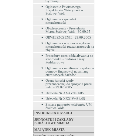
Cyfrowej
Ogłoszenie Powiatowego
Inspektoratu Weterynarii w
Stalowej Woli
Ogłoszenie - sprzedaż
nieruchomości
Obwieszczenie - Prezydenta
Miasta Stalowej Woli - 30.09.05
OBWIESZCZENIE -29.09.2005
Ogłoszenie - w sprawie wykazu
nieruchomości przeznaczonych na
zbycie
Procedury ocen oddziaływania na
środowisko - budowa Trasy
Podskarpowej
Ogłoszenie - możliwość uzyskania
pomocy finansowej na zmianę
eternitowych dachów
Ocena jakości wody
przeznaczonej do spozycia przez
ludzi - 29.07.2005
Uchwała Nr XXXV/491/05
Uchwała Nr XXXIV/484/05
Zmiana numerów telefonów UM
Stalowa Wola.
INSTRUKCJA OBSŁUGI
JEDNOSTKI I ZAKŁADY
BUDŻETOWE MIASTA
MAJĄTEK MIASTA