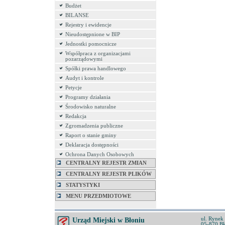
Budżet
BILANSE
Rejestry i ewidencje
Nieudostępnione w BIP
Jednostki pomocnicze
Współpraca z organizacjami
pozarządowymi
Spółki prawa handlowego
Audyt i kontrole
Petycje
Programy działania
Środowisko naturalne
Redakcja
Zgromadzenia publiczne
Raport o stanie gminy
Deklaracja dostępności
Ochrona Danych Osobowych
CENTRALNY REJESTR ZMIAN
CENTRALNY REJESTR PLIKÓW
STATYSTYKI
MENU PRZEDMIOTOWE
ul. Rynek
Urząd Miejski w Błoniu
05-870 Bł