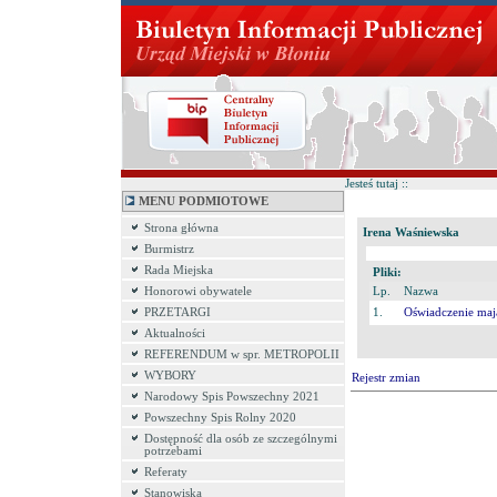
Jesteś tutaj ::
MENU PODMIOTOWE
Strona główna
Irena Waśniewska
Burmistrz
Rada Miejska
Pliki:
Honorowi obywatele
Lp.
Nazwa
PRZETARGI
1.
Oświadczenie maj
Aktualności
REFERENDUM w spr. METROPOLII
WYBORY
Rejestr zmian
Narodowy Spis Powszechny 2021
Powszechny Spis Rolny 2020
Dostępność dla osób ze szczególnymi
potrzebami
Referaty
Stanowiska