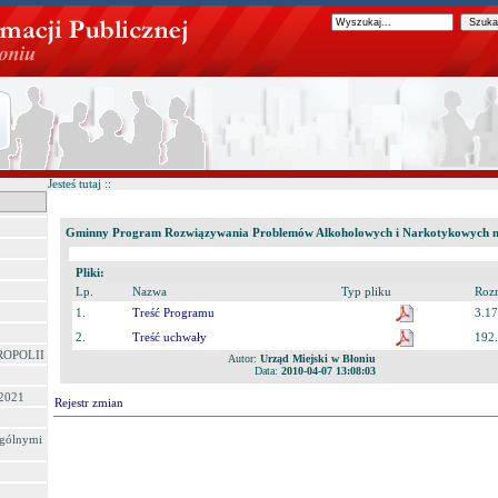
Jesteś tutaj ::
Gminny Program Rozwiązywania Problemów Alkoholowych i Narkotykowych n
Pliki:
Lp.
Nazwa
Typ pliku
Roz
1.
Treść Programu
3.1
2.
Treść uchwały
192
ROPOLII
Autor:
Urząd Miejski w Błoniu
Data:
2010-04-07 13:08:03
 2021
Rejestr zmian
0
ególnymi