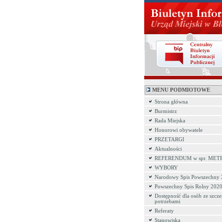
MENU PODMIOTOWE
Strona główna
Burmistrz
Rada Miejska
Honorowi obywatele
PRZETARGI
Aktualności
REFERENDUM w spr. MET
WYBORY
Narodowy Spis Powszechny
Powszechny Spis Rolny 202
Dostępność dla osób ze szcz
potrzebami
Referaty
Stanowiska