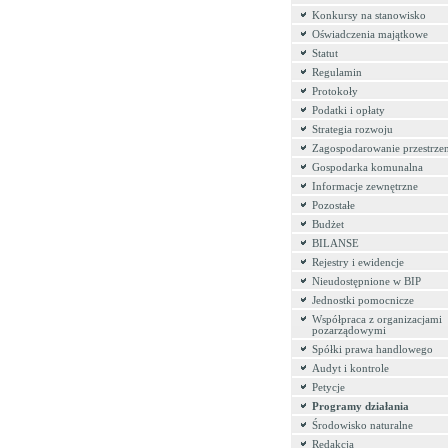
Konkursy na stanowisko
Oświadczenia majątkowe
Statut
Regulamin
Protokoły
Podatki i opłaty
Strategia rozwoju
Zagospodarowanie przestrze
Gospodarka komunalna
Informacje zewnętrzne
Pozostałe
Budżet
BILANSE
Rejestry i ewidencje
Nieudostępnione w BIP
Jednostki pomocnicze
Współpraca z organizacjami
pozarządowymi
Spółki prawa handlowego
Audyt i kontrole
Petycje
Programy działania
Środowisko naturalne
Redakcja