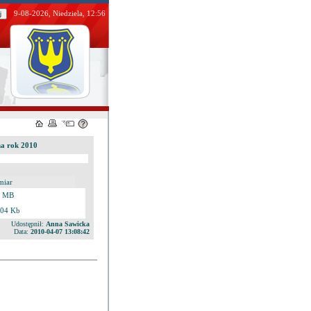
9-08-2026, Niedziela, 12:56
a rok 2010
miar
7 MB
.04 Kb
Udostępnił:
Anna Sawicka
Data:
2010-04-07 13:08:42