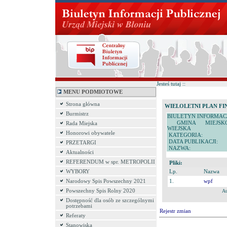
Jesteś tutaj ::
MENU PODMIOTOWE
Strona główna
WIELOLETNI PLAN F
Burmistrz
BIULETYN INFORMACJ
GMINA MIEJSKO
Rada Miejska
WIEJSKA
Honorowi obywatele
KATEGORIA:
DATA PUBLIKACJI:
PRZETARGI
NAZWA:
Aktualności
REFERENDUM w spr. METROPOLII
Pliki:
WYBORY
Lp.
Nazwa
Narodowy Spis Powszechny 2021
1.
wpf
Powszechny Spis Rolny 2020
Au
Dostępność dla osób ze szczególnymi
potrzebami
Rejestr zmian
Referaty
Stanowiska