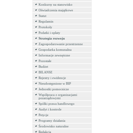
Konkursy na stanowisko
Oświadczenia majątkowe
Statut
Regulamin
Protokoły
Podatki i opłaty
Strategia rozwoju
Zagospodarowanie przestrzenne
Gospodarka komunalna
Informacje zewnętrzne
Pozostałe
Budżet
BILANSE
Rejestry i ewidencje
Nieudostępnione w BIP
Jednostki pomocnicze
Współpraca z organizacjami
pozarządowymi
Spółki prawa handlowego
Audyt i kontrole
Petycje
Programy działania
Środowisko naturalne
Redakcja