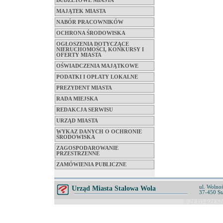
BUDŻETOWE MIASTA
MAJĄTEK MIASTA
NABÓR PRACOWNIKÓW
OCHRONA ŚRODOWISKA
OGŁOSZENIA DOTYCZĄCE
NIERUCHOMOŚCI, KONKURSY I
OFERTY MIASTA
OŚWIADCZENIA MAJĄTKOWE
PODATKI I OPŁATY LOKALNE
PREZYDENT MIASTA
RADA MIEJSKA
REDAKCJA SERWISU
URZĄD MIASTA
WYKAZ DANYCH O OCHRONIE
ŚRODOWISKA
ZAGOSPODAROWANIE
PRZESTRZENNE
ZAMÓWIENIA PUBLICZNE
ul. Wolnoś
Urząd Miasta Stalowa Wola
37-450 St
© ZETO-RZESZÓ