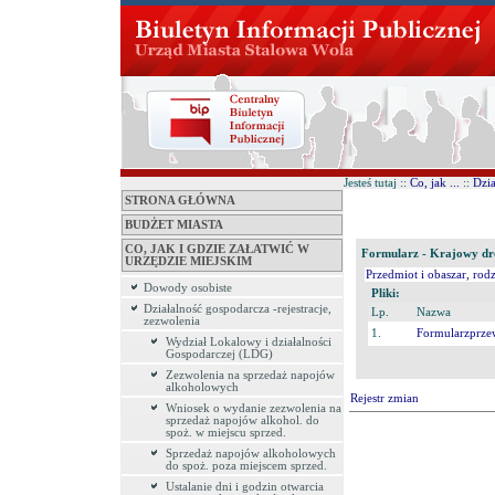
Jesteś tutaj ::
Co, jak ...
::
Dzia
STRONA GŁÓWNA
BUDŻET MIASTA
CO, JAK I GDZIE ZAŁATWIĆ W
Formularz - Krajowy dr
URZĘDZIE MIEJSKIM
Przedmiot i obaszar, rod
Dowody osobiste
Pliki:
Działalność gospodarcza -rejestracje,
Lp.
Nazwa
zezwolenia
1.
Formularzprze
Wydział Lokalowy i działalności
Gospodarczej (LDG)
Zezwolenia na sprzedaż napojów
alkoholowych
Rejestr zmian
Wniosek o wydanie zezwolenia na
sprzedaż napojów alkohol. do
spoż. w miejscu sprzed.
Sprzedaż napojów alkoholowych
do spoż. poza miejscem sprzed.
Ustalanie dni i godzin otwarcia