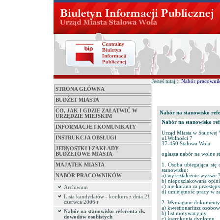
Jesteś tutaj ::
Nabór pracowni
STRONA GŁÓWNA
BUDŻET MIASTA
CO, JAK I GDZIE ZAŁATWIĆ W
Nabór na stanowisko ref
URZĘDZIE MIEJSKIM
Nabór na stanowisko ref
INFORMACJE I KOMUNIKATY
Urząd Miasta w Stalowej 
INSTRUKCJA OBSŁUGI
ul.Wolności 7
37-450 Stalowa Wola
JEDNOSTKI I ZAKŁADY
BUDŻETOWE MIASTA
ogłasza nabór na wolne s
1. Osoba ubiegająca się 
MAJĄTEK MIASTA
stanowisku:
a) wykształcenie wyższe 
NABÓR PRACOWNIKÓW
b) nieposzlakowana opini
c) nie karana za przestęp
Archiwum
d) umiejętność pracy w z
Lista kandydatów - konkurs z dnia 21
czerwca 2006 r
2. Wymagane dokumenty
a) kwestionariusz osobo
Nabór na stanowisko referenta ds.
b) list motywacyjny
dowodów osobistych
c) kserokopia dyplomu