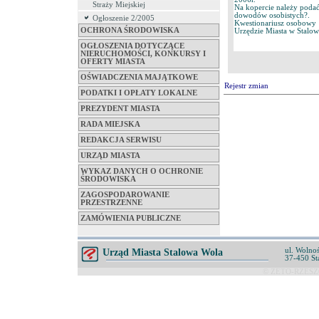
Straży Miejskiej
Na kopercie należy podać
dowodów osobistych?.
Ogłoszenie 2/2005
Kwestionariusz osobowy 
OCHRONA ŚRODOWISKA
Urzędzie Miasta w Stalow
OGŁOSZENIA DOTYCZĄCE
NIERUCHOMOŚCI, KONKURSY I
OFERTY MIASTA
OŚWIADCZENIA MAJĄTKOWE
Rejestr zmian
PODATKI I OPŁATY LOKALNE
PREZYDENT MIASTA
RADA MIEJSKA
REDAKCJA SERWISU
URZĄD MIASTA
WYKAZ DANYCH O OCHRONIE
ŚRODOWISKA
ZAGOSPODAROWANIE
PRZESTRZENNE
ZAMÓWIENIA PUBLICZNE
ul. Wolnoś
Urząd Miasta Stalowa Wola
37-450 St
© ZETO-RZESZÓ