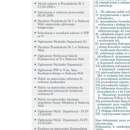
d) oświadczenie o niekara
Wynik naboru w Przedszkolu Nr 5
e) referencje
11.04.2006 r.
3. Do zakresu zadań wyk
Informacja o wyborze pracownika
1) przyjmowanie i opra
06.04.2006
tożsamości,
Dyrektor Przedszkola Nr 5 w Stalowej
2) sporządzenie formula
Woli -stanowisko głównego
wydawania i obsługi do
księgowego
3) skanowanie kompletny
elektronicznego do Cent
Infromacja o wynikach naboru w PSP
4) zakładanie kopert os
nr 9.
5) anulowanie starych d
i wydawanie ich,
Ogłoszenie Wydziału Organizacji (I)
6) prowadzenie dokumen
i utratą dowodów osobis
Dyrektor Przedszkola Nr 5 w Stalowej
7) wydawanie dowodów o
Woli
8) pobieranie opłaty za
Ogłoszenie Publicznej Szkoły
określonych przepisami 
Podstawowej nr 9 w Stalowej Woli
9) wydawanie dokument
w kopertach osobowych 
Ogłoszenie Wydziału Organizacji
10) udzielanie informac
w kopertach osobowych
Ogłoszenie PSP nr 9 im. Jana
11) wprowadzanie danych
Kochanowskiego w Stalowej Woli
SEL o wydaniu lub wymi
Nabór na stanowisko referenta ds.
12) prowadzenie archiw
ochrony środowiska
13) prowadzenie rejestr
14) prowadzenie rejestr
Nabór na stanowisko referenta ds.
15) odbieranie dowodów o
nienależnie pobranych świadczeń
przesyłanych z i do Ce
rodzinnych
w Warszawie, przesyłan
Powiatowej Policji w Sta
Nabór na stanowisko starszego
16) potwierdzanie dany
inspektora Straży Miejskiej w Stalowej
tożsamości przy współud
Woli
ds. ewidencji ludności,
17) obsługa elektronicz
Ogłoszenie Wydz. Organizacji - Or.IV-
18) wykonywanie innych 
1110/4/05
Ogłoszenie Wydz. Organizacji -Or.IV-
Inne dokumenty poza ws
1110/3/05
rekrutacyjną.
Dokumenty w zamkniętyc
Konkurs na stanowisko Komendanta
2006r.