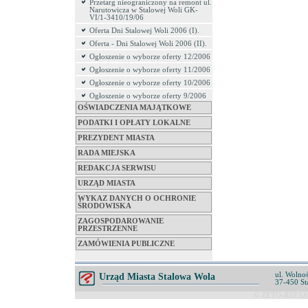
Przetarg nieograniczony na remont ul.
Narutowicza w Stalowej Woli GK-
VI/1-3410/19/06
Oferta Dni Stalowej Woli 2006 (I).
Oferta - Dni Stalowej Woli 2006 (II).
Ogłoszenie o wyborze oferty 12/2006
Ogłoszenie o wyborze oferty 11/2006
Ogłoszenie o wyborze oferty 10/2006
Ogłoszenie o wyborze oferty 9/2006
OŚWIADCZENIA MAJĄTKOWE
PODATKI I OPŁATY LOKALNE
PREZYDENT MIASTA
RADA MIEJSKA
REDAKCJA SERWISU
URZĄD MIASTA
WYKAZ DANYCH O OCHRONIE
ŚRODOWISKA
ZAGOSPODAROWANIE
PRZESTRZENNE
ZAMÓWIENIA PUBLICZNE
ul. Wolnoś
Urząd Miasta Stalowa Wola
37-450 St
© ZETO-RZESZÓ