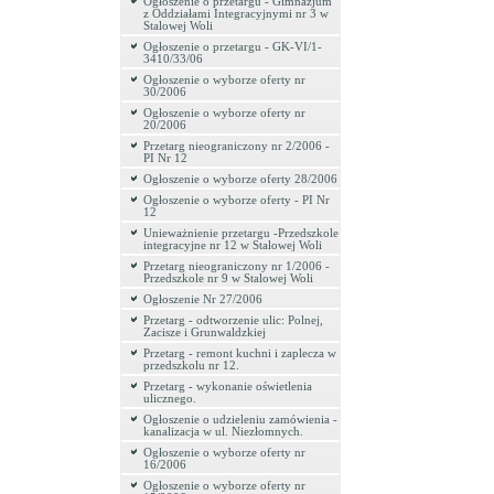
Ogłoszenie o przetargu - Gimnazjum
z Oddziałami Integracyjnymi nr 3 w
Stalowej Woli
Ogłoszenie o przetargu - GK-VI/1-
3410/33/06
Ogłoszenie o wyborze oferty nr
30/2006
Ogłoszenie o wyborze oferty nr
20/2006
Przetarg nieograniczony nr 2/2006 -
PI Nr 12
Ogłoszenie o wyborze oferty 28/2006
Ogłoszenie o wyborze oferty - PI Nr
12
Unieważnienie przetargu -Przedszkole
integracyjne nr 12 w Stalowej Woli
Przetarg nieograniczony nr 1/2006 -
Przedszkole nr 9 w Stalowej Woli
Ogłoszenie Nr 27/2006
Przetarg - odtworzenie ulic: Polnej,
Zacisze i Grunwaldzkiej
Przetarg - remont kuchni i zaplecza w
przedszkolu nr 12.
Przetarg - wykonanie oświetlenia
ulicznego.
Ogłoszenie o udzieleniu zamówienia -
kanalizacja w ul. Niezłomnych.
Ogłoszenie o wyborze oferty nr
16/2006
Ogłoszenie o wyborze oferty nr