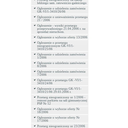
lekkiego sam. ratowniczo-gaśniczego
Ogłoszenie o udzieleniu zamówienia
GK-VI/1-3410/26/06
Ogłoszenie o unieważnieniu przetargu
21 / 2006
Ogłoszenie - wyniki przetargu
przeprowadzonego 21.04.2006 r. na
sprzedaż nieruchom.
Ogłoszenie o wyborze oferty 13/2006
Ogłoszenie o przetargu
nieograniczonym GK-VI/1-
3410/25/06
Ogłoszenie o udzieleniu zamówienia
1/2006
Ogłoszenie o udzieleniu zamówienia
8/2006
Ogłoszenie o udzieleniu zamówienia
7/2006
Ogłoszenie o przetargu GK -VI/1-
3410/24/06
Ogłoszenie o przetargu GK-VI/1-
3410/21/06 29.03.2006 r.
Przetarg nieograniczony nr 1/2006 -
remont parkietu na sali gimnastycznej
PSP Nr 12
Ogłoszenie o wyborze oferty Nr
18/2006
Ogłoszenie o wyborze oferty Nr
17/2006
Przetarg nieograniczony nr 23/2006