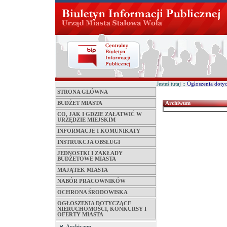
Jesteś tutaj ::
Ogłoszenia dotyc
STRONA GŁÓWNA
BUDŻET MIASTA
Archiwum
CO, JAK I GDZIE ZAŁATWIĆ W
URZĘDZIE MIEJSKIM
INFORMACJE I KOMUNIKATY
INSTRUKCJA OBSŁUGI
JEDNOSTKI I ZAKŁADY
BUDŻETOWE MIASTA
MAJĄTEK MIASTA
NABÓR PRACOWNIKÓW
OCHRONA ŚRODOWISKA
OGŁOSZENIA DOTYCZĄCE
NIERUCHOMOŚCI, KONKURSY I
OFERTY MIASTA
Archiwum