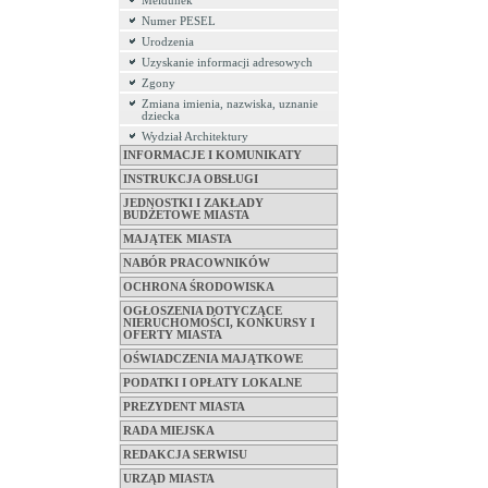
Meldunek
Numer PESEL
Urodzenia
Uzyskanie informacji adresowych
Zgony
Zmiana imienia, nazwiska, uznanie
dziecka
Wydział Architektury
INFORMACJE I KOMUNIKATY
INSTRUKCJA OBSŁUGI
JEDNOSTKI I ZAKŁADY
BUDŻETOWE MIASTA
MAJĄTEK MIASTA
NABÓR PRACOWNIKÓW
OCHRONA ŚRODOWISKA
OGŁOSZENIA DOTYCZĄCE
NIERUCHOMOŚCI, KONKURSY I
OFERTY MIASTA
OŚWIADCZENIA MAJĄTKOWE
PODATKI I OPŁATY LOKALNE
PREZYDENT MIASTA
RADA MIEJSKA
REDAKCJA SERWISU
URZĄD MIASTA