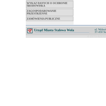
WYKAZ DANYCH O OCHRONIE
ŚRODOWISKA
ZAGOSPODAROWANIE
PRZESTRZENNE
ZAMÓWIENIA PUBLICZNE
ul. Wolnoś
Urząd Miasta Stalowa Wola
37-450 St
© ZETO-RZESZÓ