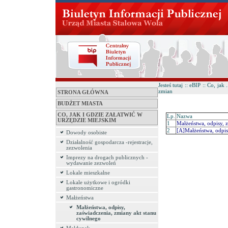
Jesteś tutaj :: eBIP :: Co, ja
zmian
STRONA GŁÓWNA
BUDŻET MIASTA
CO, JAK I GDZIE ZAŁATWIĆ W
Lp.
Nazwa
URZĘDZIE MIEJSKIM
1
Małżeństwa, odpisy, 
2
[A]Małżeństwa, odpis
Dowody osobiste
Działalność gospodarcza -rejestracje,
zezwolenia
Imprezy na drogach publicznych -
wydawanie zezwoleń
Lokale mieszkalne
Lokale użytkowe i ogródki
gastronomiczne
Małżeństwa
Małżeństwa, odpisy,
zaświadczenia, zmiany akt stanu
cywilnego